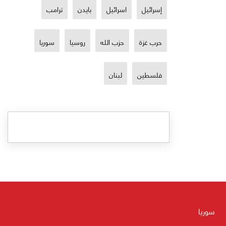
إسرائيل
اسرائيل
بايدن
ترامب
حرب غزة
حزب الله
روسيا
سوريا
فلسطين
لبنان
سوريا