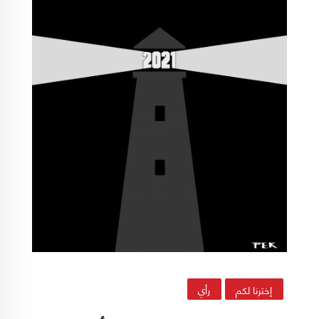
إخترنا لكم
رأي