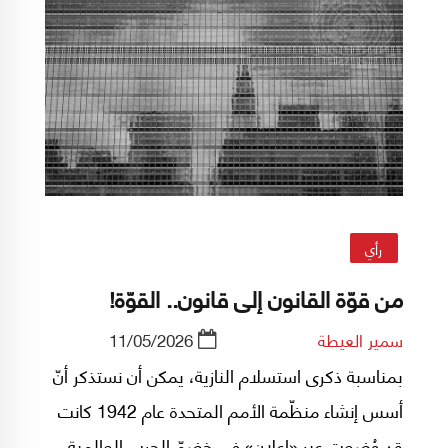
رأي
من قوّة القانون إلى قانون.. القوّة!
سمير العيطة
11/05/2026
بمناسبة ذكرى استسلام النازية، يمكن أن نستذكر أنّ
أسس إنشاء منظّمة الأمم المتحدة عام 1942 كانت
قد وُضعت عبر «إعلان» في خضمّ الحرب العالمية