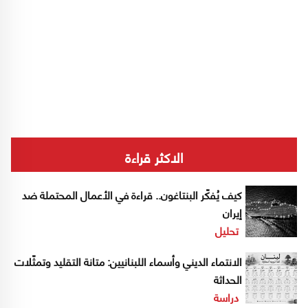
الاكثر قراءة
كيف يُفكّر البنتاغون.. قراءة في الأعمال المحتملة ضد
إيران
تحليل
الانتماء الديني وأسماء اللبنانيين: متانة التقليد وتمثّلات
الحداثة
دراسة