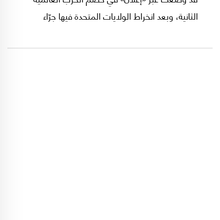
الثانية، وبعد انخراط الولايات المتحدة فيها جرّاء
القصف الياباني لميناء بيرل هاربور. حينها، وبناءً على
اقتراح الرئيس الأميركي روزفلت، تمّ استخدام تعبير
«إعلان الأمم المتحدة» للمرّة الأولى.