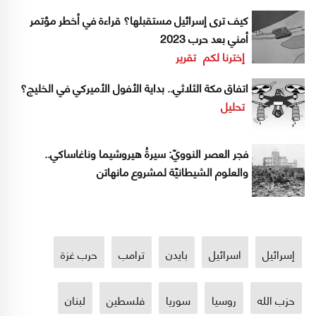
كيف ترى إسرائيل مستقبلها؟ قراءة في أخطر مؤتمر
أمني بعد حرب 2023
إخترنا لكم
تقرير
اتفاق مكة الثلاثي.. بداية الأفول الأميركي في الخليج؟
تحليل
فجر العصر النوويّ: سيرةُ هيروشيما وناغاساكي..
والعلوم الشيطانيّة لمشروع مانهاتن
إسرائيل
اسرائيل
بايدن
ترامب
حرب غزة
حزب الله
روسيا
سوريا
فلسطين
لبنان