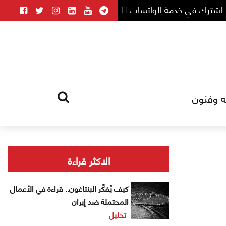
اشترك في خدمة الواتساب
ه وفنون
HOME
TAG
الاكثر قراءة
كيف يُفكّر البنتاغون.. قراءة في الأعمال
المحتملة ضد إيران
تحليل