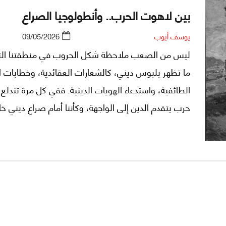
بين لاهوت الحرب.. وأنطولوجيا الصراع
يوسف أيوب
09/05/2026
ليس من الصعب ملاحظة شكل الحروب في منطقتنا التي 
ما تظهر بلبوس ديني، كالشعارات العقائدية، وخطابات ال
الطائفية، واستدعاء الهويات الدينية. ففي كل مرة تندلع 
حرب يتقدم الدين إلى الواجهة، وكأننا أمام صراع ديني 
تتواجه في الجماعات بإسم الحقيقة المطلقة. غير أن هذا
الإنطباع، على قوته، قد يكون مضللًا بقدر ما هو ظاهر. 
الحروب التي تخاض بلغة الدين لا تعني بالضرورة انبثاقه
رحمه.