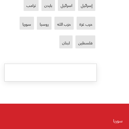
إسرائيل
اسرائيل
بايدن
ترامب
حرب غزة
حزب الله
روسيا
سوريا
فلسطين
لبنان
سوريا