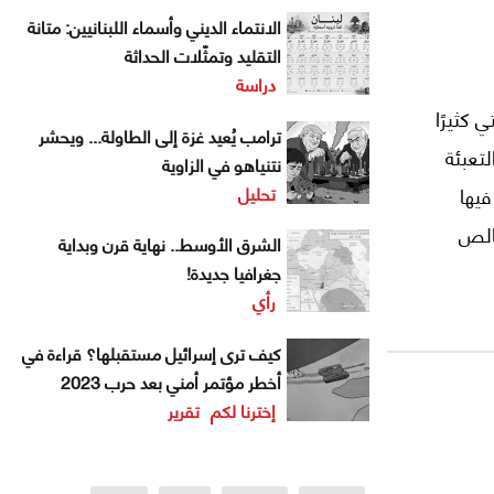
الانتماء الديني وأسماء اللبنانيين: متانة
التقليد وتمثّلات الحداثة
دراسة
كثيرًا
ترامب يُعيد غزة إلى الطاولة... ويحشر
تعبئة
نتنياهو في الزاوية
تحليل
فيها
خالص
الشرق الأوسط.. نهاية قرن وبداية
جغرافيا جديدة!
رأي
فهذه
ا عن
كيف ترى إسرائيل مستقبلها؟ قراءة في
أخطر مؤتمر أمني بعد حرب 2023
إخترنا لكم
تقرير