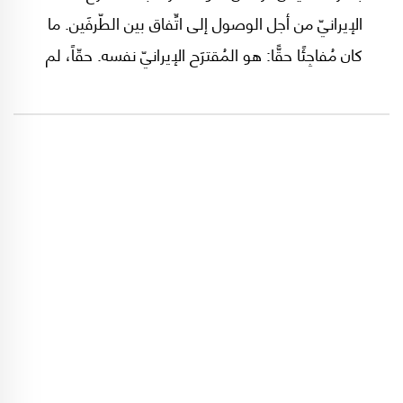
الإيرانيّ من أجل الوصول إلى اتِّفاق بين الطّرفَين. ما
كان مُفاجِئًا حقًّا: هو المُقترَح الإيرانيّ نفسه. حقّاً، لم
أكن أتصوَّر أنّ القيادة الإيرانيّة الحاليّة تذهب إلى هذا
الحدّ البعيد، ليس فقط في مستوى المُواجهة، بل
أيضًا، في اتِّجاه مُحاولة إعادة تشكيل المشهد
الإقليميّ بأكمله.