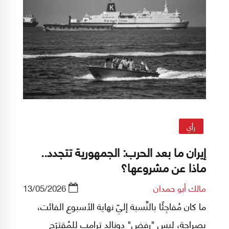
رأي
إيران ما بعد الحرب: الجمهورية تتجدد..
ماذا عن مشروعها؟
مالك أبو حمدان
13/05/2026
ما كان مُفاجِئًا بالنِّسبة إليّ نهاية الأسبوع الفائت،
بصراحة، ليس "رفض" دونالد ترامب للمُقترَح