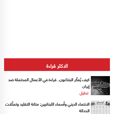
الاكثر قراءة
كيف يُفكّر البنتاغون.. قراءة في الأعمال المحتملة ضد
إيران
تحليل
الانتماء الديني وأسماء اللبنانيين: متانة التقليد وتمثّلات
الحداثة