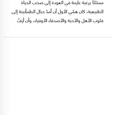
ممتلئاً برغبة عارمة في العودة إلى صخب الحياة
الطبيعية، كان همّي الأول أن أمدّ حبال الطمأنينة إلى
قلوب الأهل والأحبة والأصدقاء الأوفياء، وأن أزفّ
إليهم خبر نجاح العملية، ولا سيما أن الخوف كان قد
تملّكهم، بعد أن طالت غيبوبتي المستسلمة لتأثير
التخدير أكثر مما كان متوقعاً. تحاملت على بقايا
الخدر، فتحت هاتفي النقال، ومرّرت أصابعي
المرتجفة فوق تطبيقاته. لم أكن أبحث عن الموت،
بل كنت أقتفي أثر الحياة. لكن الصدمة كانت
بانتظاري في أول السطر؛ إذ فاجأتني رسالة عبر
«الواتساب» تحمل نعيًا صاعقًا يعلن رحيل الأستاذ
عبد الله التغزري «المنصوري» (1942 ــ 2026).