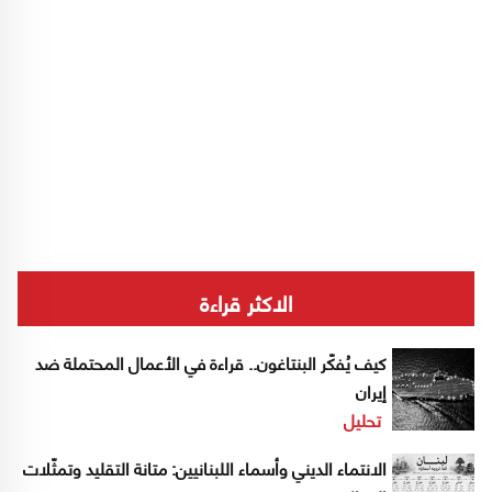
الاكثر قراءة
كيف يُفكّر البنتاغون.. قراءة في الأعمال المحتملة ضد
إيران
تحليل
الانتماء الديني وأسماء اللبنانيين: متانة التقليد وتمثّلات