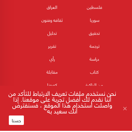
فلسطين
العراق
سوريا
ثقافه وفنون
تحقيق
تحليل
ترجمة
تقرير
دراسة
رأي
كتاب
مقابلة
من الذاكرة
كورونا
نحن نستخدم ملفات تعريف الارتباط للتأكد من
أننا نقدم لك أفضل تجربة على موقعنا. إذا
واصلت استخدام هذا الموقع ، فسنفترض
أنك سعيد به
حسنا
180POST جميع الحقوق محفوظة 2026