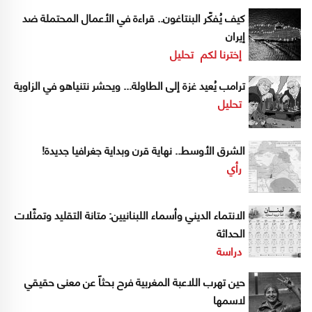
كيف يُفكّر البنتاغون.. قراءة في الأعمال المحتملة ضد
إيران
إخترنا لكم
تحليل
ترامب يُعيد غزة إلى الطاولة... ويحشر نتنياهو في الزاوية
تحليل
الشرق الأوسط.. نهاية قرن وبداية جغرافيا جديدة!
رأي
الانتماء الديني وأسماء اللبنانيين: متانة التقليد وتمثّلات
الحداثة
دراسة
حين تهرب اللاعبة المغربية فرح بحثاً عن معنى حقيقي
لاسمها