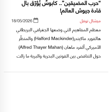
“حرب المضيقين”.. كابوسٌ يُؤرّق بال
قادة جيوش العالم!
ميشال نوفل
18/05/2026
معظم المفاهيم التي وضعها الجغرافي البريطاني
هالفورد ماكيندر(Halford Mackinder) والمنظّر
الأميركي ألفرد ماهان (Alfred Thayer Mahan)
حول التناقض بين القوتين البحرية والبرية ما زالت
صالحة للتطبيق على الصراع الذي نشهد فصوله حالياً
في مضيق هرمز في سياق الحرب الأميركية -
الإسرائيلية على إيران.