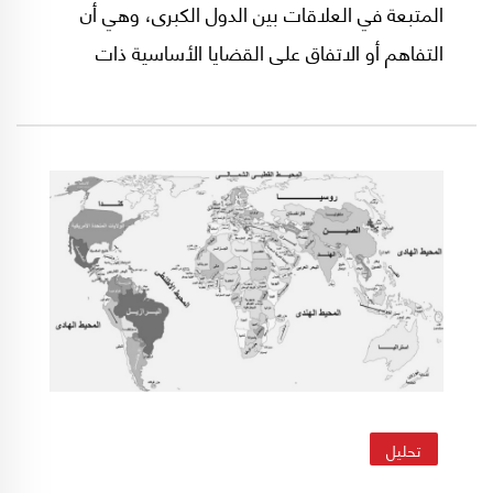
المتبعة في العلاقات بين الدول الكبرى، وهي أن
التفاهم أو الاتفاق على القضايا الأساسية ذات
الاهتمام المشترك، إنما يجري خلال مرحلة تحضيرية
تسبق الاجتماعات الرسمية على مستوى القمة، فإن
ترامب يعود من زيارته إلى بكين التي أمضى فيها
تسع ساعات في اجتماعات انفرادية مع شي جين
بينغ، بـ"ستاتيكو جيوسياسي" على كل "الجبهات".
تحليل