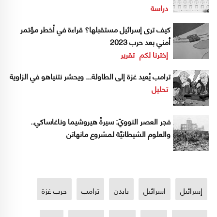
دراسة
كيف ترى إسرائيل مستقبلها؟ قراءة في أخطر مؤتمر
أمني بعد حرب 2023
إخترنا لكم
تقرير
ترامب يُعيد غزة إلى الطاولة... ويحشر نتنياهو في الزاوية
تحليل
فجر العصر النوويّ: سيرةُ هيروشيما وناغاساكي..
والعلوم الشيطانيّة لمشروع مانهاتن
إسرائيل
اسرائيل
بايدن
ترامب
حرب غزة