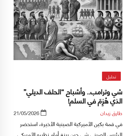
تحليل
شي وترامب.. وأشباح “الحلف الديلي”
الذي هُزِمَ في السلم!
طارق زيدان
21/05/2026
في قمة بكين الأميركية الصينية الأخيرة، استحضر
الرئيس الصيني شي جين بينغ أمام نظيره الأميركي