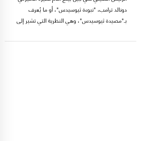
دونالد ترامب، "نبوءة ثيوسيدس"، أو ما يُعرف
بـ"مصيدة ثيوسيدس"، وهي النظرية التي تشير إلى
خطر اندلاع حرب بين قوة صاعدة وأخرى مهيمنة
نتيجة التنافس بينهما. وقد استشهد شي بالحرب
التي دارت بين أثينا وأسبارطة، والتي انتهت بانهيار
أثينا ووقوعها أسيرة الفوضى.