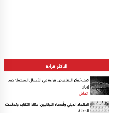
الاكثر قراءة
كيف يُفكّر البنتاغون.. قراءة في الأعمال المحتملة ضد
إيران
تحليل
الانتماء الديني وأسماء اللبنانيين: متانة التقليد وتمثّلات
الحداثة