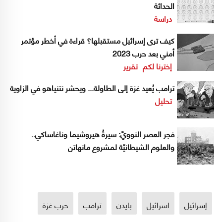
الحداثة
دراسة
كيف ترى إسرائيل مستقبلها؟ قراءة في أخطر مؤتمر
أمني بعد حرب 2023
إخترنا لكم
تقرير
ترامب يُعيد غزة إلى الطاولة... ويحشر نتنياهو في الزاوية
تحليل
فجر العصر النوويّ: سيرةُ هيروشيما وناغاساكي..
والعلوم الشيطانيّة لمشروع مانهاتن
إسرائيل
اسرائيل
بايدن
ترامب
حرب غزة