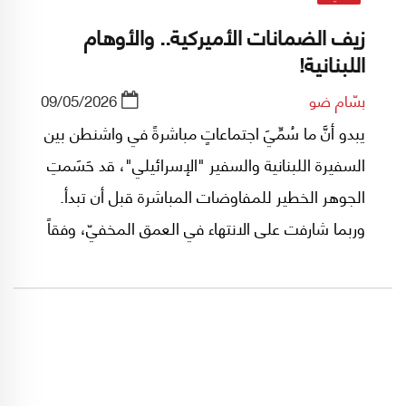
زيف الضمانات الأميركية.. والأوهام
اللبنانية!
بسّام ضو
09/05/2026
يبدو أنَّ ما سُمِّيَ اجتماعاتٍ مباشرةً في واشنطن بين
السفيرة اللبنانية والسفير "الإسرائيلي"، قد حَسَمتِ
الجوهر الخطير للمفاوضات المباشرة قبل أن تبدأ.
وربما شارفت على الانتهاء في العمق المخفيّ، وفقاً
لما أشارت إليه تصريحات الخارجية الأميركية. ولم
يبقَ سوى الزيارة التي يريدُها "دونالد ترامب" من
الرئيس اللبناني جوزاف عون كي يلتقي بـِ"بنيامين
نتنياهو".