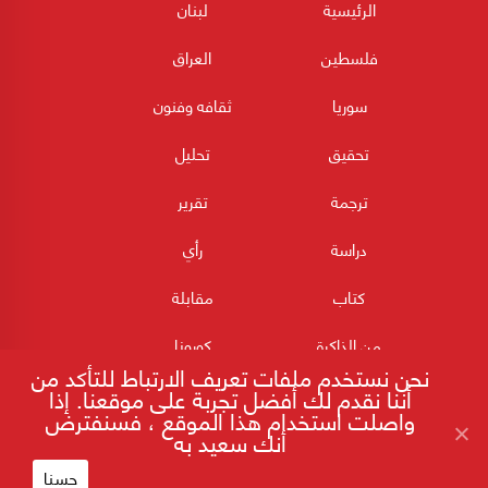
الرئيسية
لبنان
فلسطين
العراق
سوريا
ثقافه وفنون
تحقيق
تحليل
ترجمة
تقرير
دراسة
رأي
كتاب
مقابلة
من الذاكرة
كورونا
نحن نستخدم ملفات تعريف الارتباط للتأكد من
أننا نقدم لك أفضل تجربة على موقعنا. إذا
واصلت استخدام هذا الموقع ، فسنفترض
أنك سعيد به
حسنا