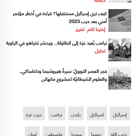
كيف ترى إسرائيل مستقبلها؟ قراءة في أخطر مؤتمر
أمني بعد حرب 2023
إخترنا لكم
تقرير
ترامب يُعيد غزة إلى الطاولة... ويحشر نتنياهو في الزاوية
تحليل
فجر العصر النوويّ: سيرةُ هيروشيما وناغاساكي..
والعلوم الشيطانيّة لمشروع مانهاتن
إسرائيل
اسرائيل
بايدن
ترامب
حرب غزة
حزب الله
روسيا
سوريا
فلسطين
لبنان