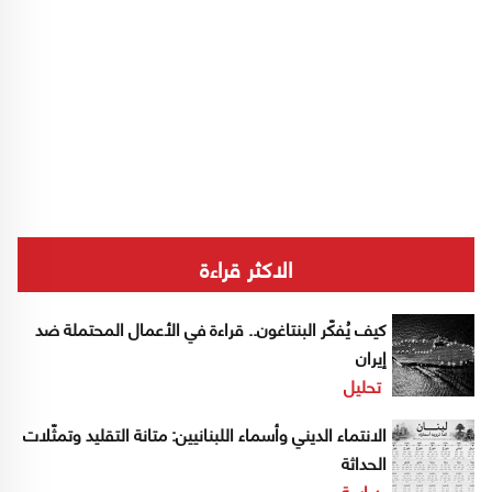
الاكثر قراءة
كيف يُفكّر البنتاغون.. قراءة في الأعمال المحتملة ضد
إيران
تحليل
الانتماء الديني وأسماء اللبنانيين: متانة التقليد وتمثّلات
الحداثة
دراسة