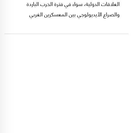
العلاقات الدولية، سواء في فترة الحرب الباردة
والصراع الأيديولوجي بين المعسكرين الغربي
والشرقي، أم ما بعدها؛ ونشرتُ مقالةً في مجلة
"الثقافة الجديدة" العراقية في العام 1975 بعنوان
"ديبلوماسية السلم وتعريف العدوان في القانون
الدولي"، وذلك بعد صدور قرار الجمعية العامة للأمم
المتحدة رقم 3314 (1974) حول تعريف العدوان،
واعتبرت ذلك حدثًا مهمًا وتطورًا كبيرًا.