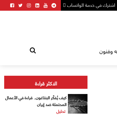
اشترك في خدمة الواتساب
ه وفنون
HOME
TAG
الاكثر قراءة
كيف يُفكّر البنتاغون.. قراءة في الأعمال
المحتملة ضد إيران
تحليل