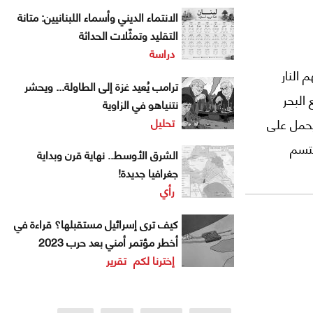
الانتماء الديني وأسماء اللبنانيين: متانة
التقليد وتمثّلات الحداثة
دراسة
 النار
ترامب يُعيد غزة إلى الطاولة... ويحشر
 البحر
نتنياهو في الزاوية
تحليل
 يحمل على
بتسم
الشرق الأوسط.. نهاية قرن وبداية
جغرافيا جديدة!
رأي
كيف ترى إسرائيل مستقبلها؟ قراءة في
أخطر مؤتمر أمني بعد حرب 2023
إخترنا لكم
تقرير