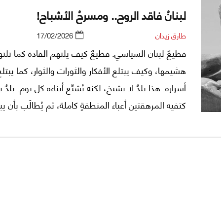
لبنانُ فاقد الروح.. ومسرحُ الأشباح!
طارق زيدان
17/02/2026
فظيعٌ لبنان السياسي. فظيعٌ كيف يلتهم القادة كما تلتهم
هشيمها، وكيف يبتلع الأفكار والثورات والثوار، كما يبتلع
أسراره. هذا بلدٌ لا يشيخ، لكنه يُشيِّع أبناءه كل يوم. بلدٌ
كتفيه المرهقتين أعباء المنطقةٍ كاملة، ثم يُطالَب بأن ي
للكاميرات ويؤدي دوره في مسرحٍ لا تنطفئ أضواءه.