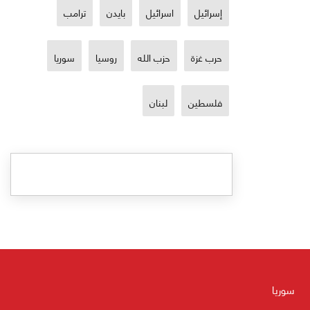
إسرائيل
اسرائيل
بايدن
ترامب
حرب غزة
حزب الله
روسيا
سوريا
فلسطين
لبنان
سوريا