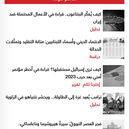
كيف يُفكّر البنتاغون.. قراءة في الأعمال المحتملة ضد
إيران
تحليل
الانتماء الديني وأسماء اللبنانيين: متانة التقليد وتمثّلات
الحداثة
دراسة
كيف ترى إسرائيل مستقبلها؟ قراءة في أخطر مؤتمر
أمني بعد حرب 2023
إخترنا لكم
تقرير
ترامب يُعيد غزة إلى الطاولة... ويحشر نتنياهو في الزاوية
تحليل
فجر العصر النوويّ: سيرةُ هيروشيما وناغاساكي..