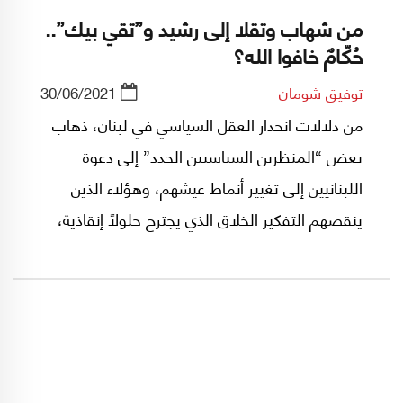
من شهاب وتقلا إلى رشيد و”تقي بيك”..
حُكّامٌ خافوا الله؟
توفيق شومان
30/06/2021
من دلالات انحدار العقل السياسي في لبنان، ذهاب
بعض “المنظرين السياسيين الجدد” إلى دعوة
اللبنانيين إلى تغيير أنماط عيشهم، وهؤلاء الذين
ينقصهم التفكير الخلاق الذي يجترح حلولاً إنقاذية،
يدعون الناس إلى الإستسلام للذل المديد، قائلين
ومرددين إن البلاد والعباد يدفعون أثمان فساد
حكامهم منذ سبعين سنة وأكثر، ولكن، هل كان
مجمل حكام لبنان فاسدين كما يتقول المتقولون؟