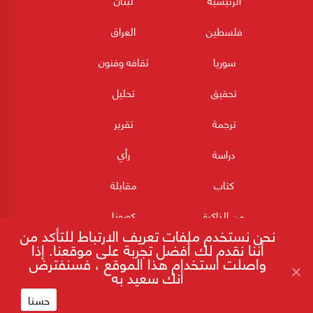
الرئيسية
لبنان
فلسطين
العراق
سوريا
ثقافه وفنون
تحقيق
تحليل
ترجمة
تقرير
دراسة
رأي
كتاب
مقابلة
من الذاكرة
كورونا
نحن نستخدم ملفات تعريف الارتباط للتأكد من
أننا نقدم لك أفضل تجربة على موقعنا. إذا
واصلت استخدام هذا الموقع ، فسنفترض
أنك سعيد به
حسنا
180POST جميع الحقوق محفوظة 2026