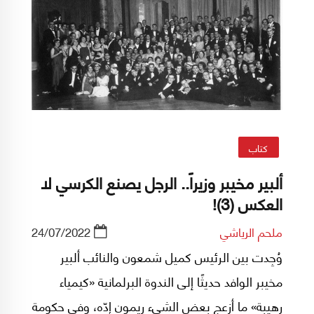
كتاب
ألبير مخيبر وزيراً.. الرجل يصنع الكرسي لا
العكس (3)!
ملحم الرياشي
24/07/2022
وُجِدت بين الرئيس كميل شمعون والنائب ألبير
مخيبر الوافد حديثًا إلى الندوة البرلمانية «كيمياء
رهيبة» ما أزعج بعض الشيء ريمون إدّه، وفي حكومة