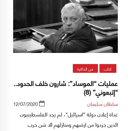
كتاب
من الذاكرة
عمليات “الموساد”: شارون خلف الحدود..
“إتبعوني” (8)
سلطان سليمان
12/07/2020
غداة إعلان دولة "اسرائيل"، لم يجد الفلسطينيون
الذين جردوا من ارضهم ومنازلهم الا شن حرب