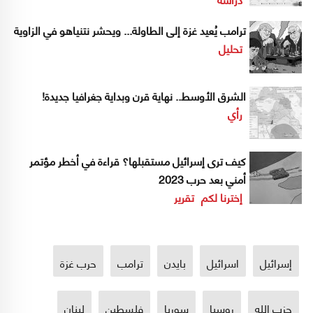
ترامب يُعيد غزة إلى الطاولة... ويحشر نتنياهو في الزاوية
تحليل
الشرق الأوسط.. نهاية قرن وبداية جغرافيا جديدة!
رأي
كيف ترى إسرائيل مستقبلها؟ قراءة في أخطر مؤتمر
أمني بعد حرب 2023
إخترنا لكم
تقرير
إسرائيل
اسرائيل
بايدن
ترامب
حرب غزة
حزب الله
روسيا
سوريا
فلسطين
لبنان