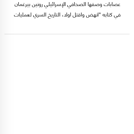
عصابات وصفها الصحافي الإسرائيلي رونين بيرغمان
في كتابه "انهض واقتل اولا، التاريخ السري لعمليات
الاغتيال الاسرائيلية"، بـأنها كانت عبارة عن "عمليات
ارهابية تستهدف قتل اليهود"، ويقول ان الجيش
الاسرائيلي احصى في العام 1952 وحده 16 ألف
عملية من هذا النوع، بينها 11 ألفا تمت عن طريق
الاردن والباقي عن طريق مصر.