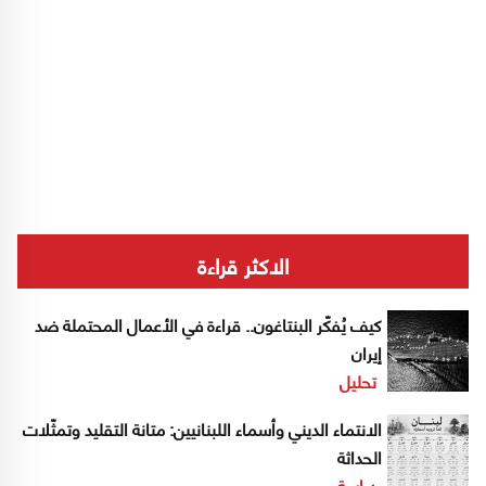
الاكثر قراءة
كيف يُفكّر البنتاغون.. قراءة في الأعمال المحتملة ضد
إيران
تحليل
الانتماء الديني وأسماء اللبنانيين: متانة التقليد وتمثّلات
الحداثة
دراسة