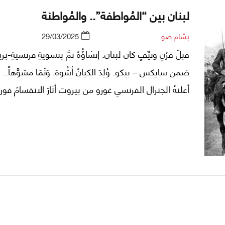
لبنان بين “المُواطفة”.. والمُواطنة
بسّام ضو
29/03/2025
قبلَ قرْنٍ ونيِّفٍ كان لبنان. إنشاؤُهُ تمَّ بتسويةٍ فرنسيةٍ-بر
ضمن سايكس – بيكو. وُلِدَ الكيانُ أشْوهَ. وَنَمَا مشوَّهاً..
أعلنهُ الجنرال الفرنسي غورو من بيروت أثارَ الانقسامَ فوراً