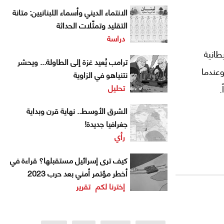
الانتماء الديني وأسماء اللبنانيين: متانة
التقليد وتمثّلات الحداثة
دراسة
يطانية
ترامب يُعيد غزة إلى الطاولة... ويحشر
 وعندما
نتنياهو في الزاوية
تحليل
.
الشرق الأوسط.. نهاية قرن وبداية
جغرافيا جديدة!
رأي
كيف ترى إسرائيل مستقبلها؟ قراءة في
أخطر مؤتمر أمني بعد حرب 2023
إخترنا لكم
تقرير