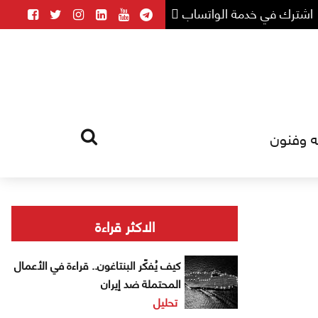
اشترك في خدمة الواتساب
ه وفنون
HOME
TAG
الاكثر قراءة
كيف يُفكّر البنتاغون.. قراءة في الأعمال
المحتملة ضد إيران
تحليل