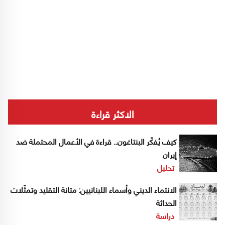
الاكثر قراءة
كيف يُفكّر البنتاغون.. قراءة في الأعمال المحتملة ضد
إيران
تحليل
الانتماء الديني وأسماء اللبنانيين: متانة التقليد وتمثّلات
الحداثة
دراسة