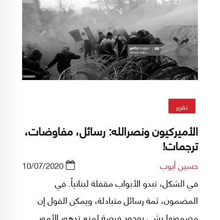
تقرير
الأميركيون ونصرالله: رسائل، مفاوضات،
ترجمات!
حسين أيوب
10/07/2020
في الشكل، تبدو الأبواب مقفلة لبنانياً. في
المضمون، ثمة رسائل متبادلة، ويمكن القول إن
مضمونها يشي بوجود فرصة لمنع تدهور الأمور