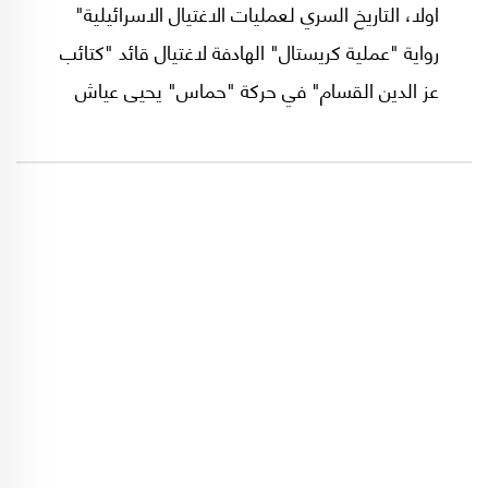
اولا، التاريخ السري لعمليات الاغتيال الاسرائيلية"
رواية "عملية كريستال" الهادفة لاغتيال قائد "كتائب
عز الدين القسام" في حركة "حماس" يحيى عياش
الملقب بـ"المهندس" بعدما قضّ مضاجع القادة
السياسيين والعسكريين والامنيين في الكيان
"الإسرائيلي".