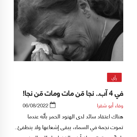
رأي
في 4 آب.. نجا مَن مات ومات مَن نجا!
وفاء أبو شقرا
06/08/2022
هناك اعتقاد سائد لدى الهنود الحمر بأنّه عندما
تموت نجمة في السماء، يبقى إشعاعها ولا ينطفئ..