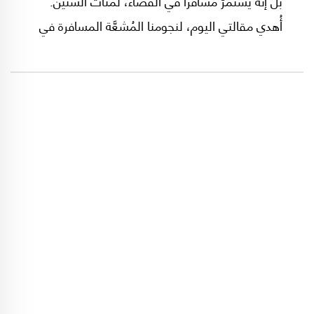
بل إنّه يستمرّ مسافراً في الفضاء، لمئات السنين.
أُهدي مقالتي اليوم، لنجومنا المُشعَّة المسافرة في
فضائنا منذ 4 آب/أغسطس 2020.