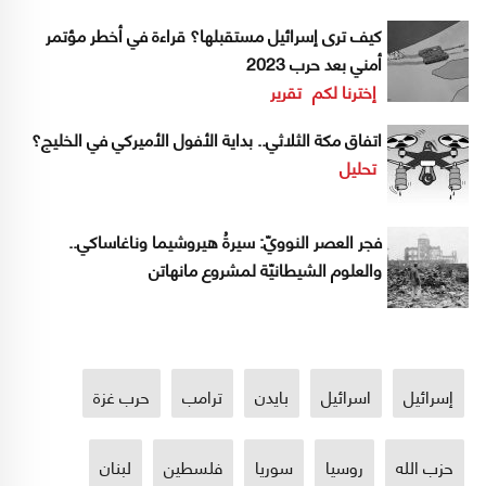
كيف ترى إسرائيل مستقبلها؟ قراءة في أخطر مؤتمر
أمني بعد حرب 2023
إخترنا لكم
تقرير
اتفاق مكة الثلاثي.. بداية الأفول الأميركي في الخليج؟
تحليل
فجر العصر النوويّ: سيرةُ هيروشيما وناغاساكي..
والعلوم الشيطانيّة لمشروع مانهاتن
إسرائيل
اسرائيل
بايدن
ترامب
حرب غزة
حزب الله
روسيا
سوريا
فلسطين
لبنان