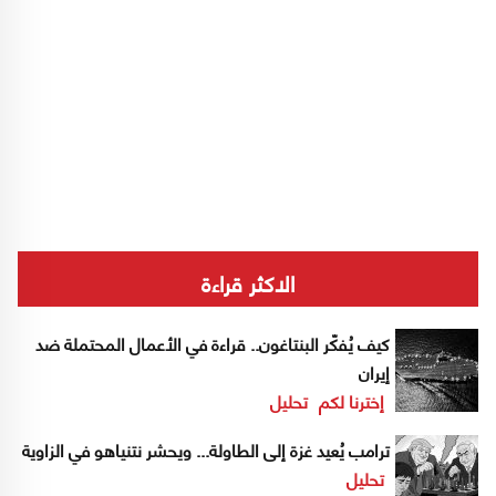
الاكثر قراءة
كيف يُفكّر البنتاغون.. قراءة في الأعمال المحتملة ضد
إيران
إخترنا لكم
تحليل
ترامب يُعيد غزة إلى الطاولة... ويحشر نتنياهو في الزاوية
تحليل