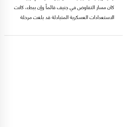
كان مسار التفاوض في جنيف قائماً وإن ببطء، كانت
الاستعدادات العسكرية المتبادلة قد بلغت مرحلة
متقدمة. وأسفر تنسيق عسكري وأمني واسع النطاق
بين الولايات المتحدة وإسرائيل عن تنفيذ ضربات
جوية وصاروخية متزامنة، ضد أهداف إيرانية، صباح
اليوم (السبت)، في مؤشر إلى انتقال مركز الثقل من
المسار السياسي إلى الخيار العسكري.