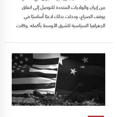
بين إيران والولايات المتحدة للتوصل إلى اتفاق
يوقف الصراع، ودخلت بذلك لاعبًا أساسيًا في
الجغرافيا السياسية للشرق الأوسط بأكمله. وكانت
لها، بطبيعة الحال، دوافع داخلية للقيام بهذا الدور، إذ
تضررت بشدة من إغلاق مضيق هرمز، الذي تمر عبره
90% من إمداداتها النفطية. كما تتشارك مع إيران
حدودًا تمتد نحو 900 كيلومتر، وما يرافق ذلك من
خصوصيات اجتماعية وإثنية عابرة للحدود.