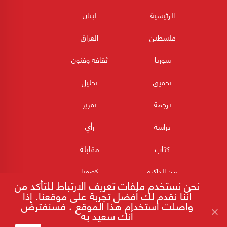
الرئيسية
لبنان
فلسطين
العراق
سوريا
ثقافه وفنون
تحقيق
تحليل
ترجمة
تقرير
دراسة
رأي
كتاب
مقابلة
من الذاكرة
كورونا
نحن نستخدم ملفات تعريف الارتباط للتأكد من
أننا نقدم لك أفضل تجربة على موقعنا. إذا
واصلت استخدام هذا الموقع ، فسنفترض
أنك سعيد به