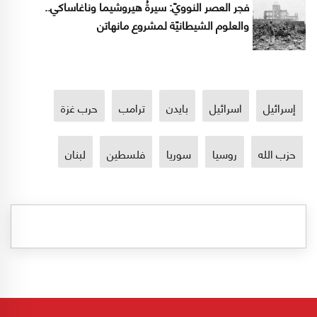
فجر العصر النوويّ: سيرةُ هيروشيما وناغاساكي..
والعلوم الشيطانيّة لمشروع مانهاتن
إسرائيل
اسرائيل
بايدن
ترامب
حرب غزة
حزب الله
روسيا
سوريا
فلسطين
لبنان