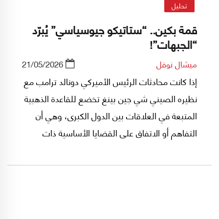
تحليل
قمة بكين.. “ستاتيكو جيوسياسي” يُبرّد
“الجبهات”!
ميشال نوفل
21/05/2026
إذا كانت محادثات الرئيس الأميركي دونالد ترامب مع
نظيره الصيني شي جين بينغ تخضع للقاعدة الذهبية
المتبعة في العلاقات بين الدول الكبرى، وهي أن
التفاهم أو الاتفاق على القضايا الأساسية ذات
الاهتمام المشترك، إنما يجري خلال مرحلة تحضيرية
تسبق الاجتماعات الرسمية على مستوى القمة، فإن
ترامب يعود من زيارته إلى بكين التي أمضى فيها
تسع ساعات في اجتماعات انفرادية مع شي جين
بينغ، بـ"ستاتيكو جيوسياسي" على كل "الجبهات".