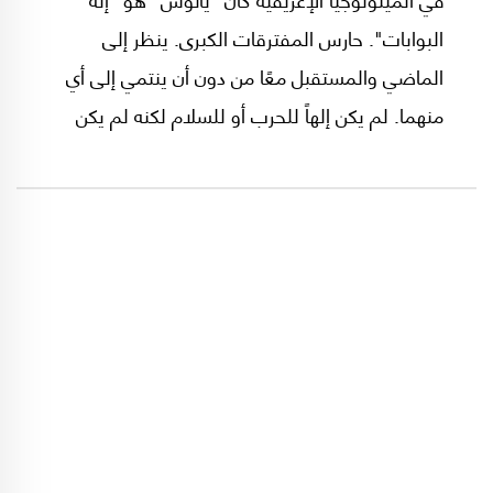
البوابات". حارس المفترقات الكبرى. ينظر إلى
الماضي والمستقبل معًا من دون أن ينتمي إلى أي
منهما. لم يكن إلهاً للحرب أو للسلام لكنه لم يكن
غريباً عن الإثنين معاً. كان صاحب الكلمة الفصل عند
التحول من عهد إلى عهد، ومن نظام إلى آخر. وكما
يقول الكاتب السوري عماد فوزي شعيبي "لمنطقتنا
بوابة شبيهة بيانوس اسمها بلاد الشام".