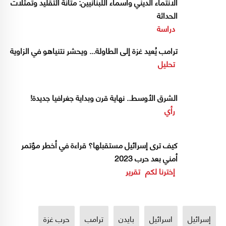
الانتماء الديني وأسماء اللبنانيين: متانة التقليد وتمثّلات
الحداثة
دراسة
ترامب يُعيد غزة إلى الطاولة... ويحشر نتنياهو في الزاوية
تحليل
الشرق الأوسط.. نهاية قرن وبداية جغرافيا جديدة!
رأي
كيف ترى إسرائيل مستقبلها؟ قراءة في أخطر مؤتمر
أمني بعد حرب 2023
إخترنا لكم
تقرير
إسرائيل
اسرائيل
بايدن
ترامب
حرب غزة