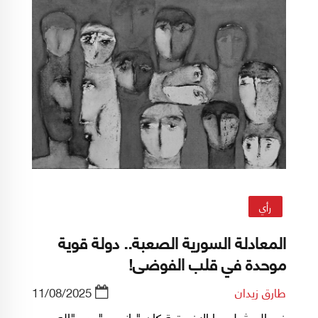
رأي
المعادلة السورية الصعبة.. دولة قوية
موحدة في قلب الفوضى!
طارق زيدان
11/08/2025
في الميثولوجيا الإغريقية كان "يانوس" هو "إله