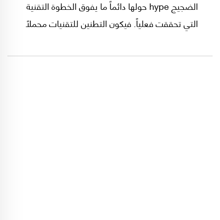
الضجيج hype حولها دائماً ما يفوق الخطوة التقنية
التي تحققت فعلياً. فيكون التطنين للتقنيات محملاً
بالكثير من المبالغات الدعائية، يساعدها التعطش
الدائم من قبل المتابعين غير التقنيين، خاصة ممن
ينتمون لأجيال تبرعم وعيها مع بدء الألفية الثانية.