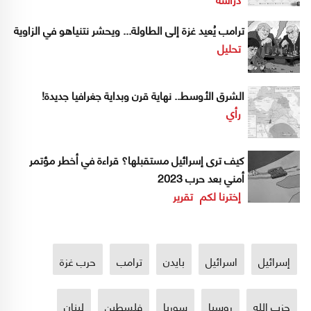
ترامب يُعيد غزة إلى الطاولة... ويحشر نتنياهو في الزاوية
تحليل
الشرق الأوسط.. نهاية قرن وبداية جغرافيا جديدة!
رأي
كيف ترى إسرائيل مستقبلها؟ قراءة في أخطر مؤتمر
أمني بعد حرب 2023
إخترنا لكم
تقرير
إسرائيل
اسرائيل
بايدن
ترامب
حرب غزة
حزب الله
روسيا
سوريا
فلسطين
لبنان