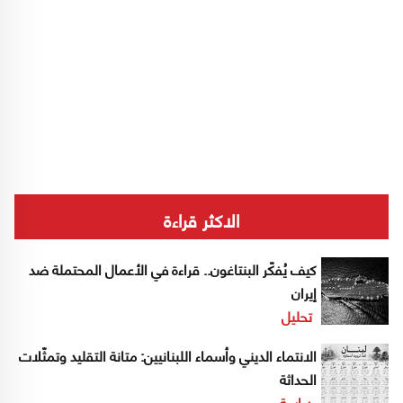
الاكثر قراءة
كيف يُفكّر البنتاغون.. قراءة في الأعمال المحتملة ضد
إيران
تحليل
الانتماء الديني وأسماء اللبنانيين: متانة التقليد وتمثّلات
الحداثة
دراسة