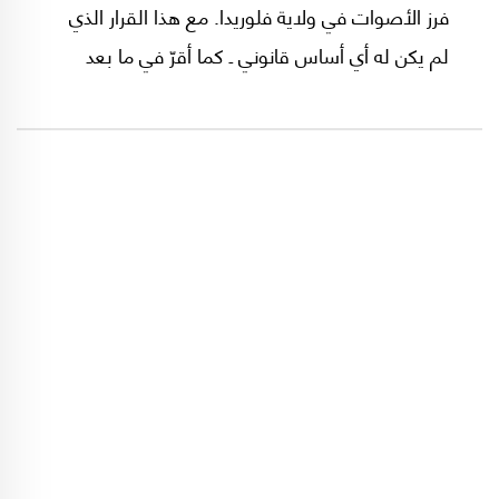
فرز الأصوات في ولاية فلوريدا. مع هذا القرار الذي
لم يكن له أي أساس قانوني ـ كما أقرّ في ما بعد
عضو المحكمة العليا أنطونين سكاليا ـ أصبح جورج
بوش الابن رئيساً. هل ما نشهده الآن من جهود لمنع
إدراج دونالد ترامب على لوائح الشطب في بعض
الولايات سيُعطي المحكمة العليا دوراً جديداً في
تحديد هوية الرئيس الأمريكي المقبل؟