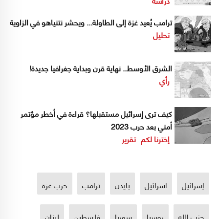
دراسة
ترامب يُعيد غزة إلى الطاولة... ويحشر نتنياهو في الزاوية
تحليل
الشرق الأوسط.. نهاية قرن وبداية جغرافيا جديدة!
رأي
كيف ترى إسرائيل مستقبلها؟ قراءة في أخطر مؤتمر
أمني بعد حرب 2023
إخترنا لكم
تقرير
إسرائيل
اسرائيل
بايدن
ترامب
حرب غزة
حزب الله
روسيا
سوريا
فلسطين
لبنان