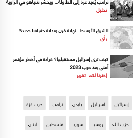
ترامب يُعيد غزة إلى الطاولة... ويحشر نتنياهو في الزاوية
تحليل
الشرق الأوسط.. نهاية قرن وبداية جغرافيا جديدة!
رأي
كيف ترى إسرائيل مستقبلها؟ قراءة في أخطر مؤتمر
أمني بعد حرب 2023
إخترنا لكم
تقرير
إسرائيل
اسرائيل
بايدن
ترامب
حرب غزة
حزب الله
روسيا
سوريا
فلسطين
لبنان