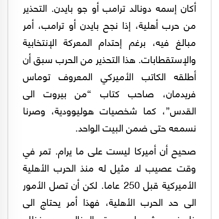
أكان إسمه دونالد ترامب أو جو بايدن. التحذير
من حرب أهلية، إذا نجح بايدن أو ترامب، أمر
مبالغ فيه، برغم إحتدام المعركة الإنتخابية
والإستقطابات. هذا التحذير من الحرب سبق أن
أطلقه الكاتب الأميركي المعروف توماس
فريدمان، صاحب كتاب “من بيروت الى
القدس”، كما شخصيات هوليوودية، وصرنا
نسمعه حتى ضمن البيت الواحد.
صحيح أن أميركا ليست على ما يرام. تمر في
وقت عصيب لا مثيل له منذ الحرب الأهلية
الأميركية قبل 250 عاما. لكن أن تصل الأمور
الى حد الحرب الأهلية، فهذا أمر يحتاج الى
ظروف وشروط بعيدة المنال عن نظام