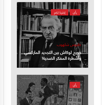
رأي
إخترنا لكم
طنوس شلهوب
جورج لوكاش بين التجديد الماركسي
وأسْطرة المفكر الضحية!
رأي