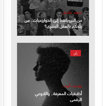
سعيد فاضل
من البروباغندا إلى الخوارزميات.. من
يتحكم بالعقل البشري؟
رأي
يوسف أيوب
أخلاقيات المعرفة.. واللاوعي
الرقمي