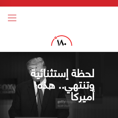
لحظة إستثنائية
وتنتهي.. هذه
أميركا