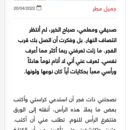
جميل مطر
20/04/2022
صديقي ومعلمي، صباح الخير، لم أنتظر
انتصاف النهار. بل وفكرت أن اتصل بك قرب
الفجر. ما زلت تعرفني ربما أكثر مما أعرف
نفسي. تعرف عني أني لا أنام نوماً هادئاً
ورأسي معبأ بحكايات أياً كان نوعها ولونها.
نصحتني ذات فجر أن استدعي كراستي وأكتب
بعض ما يملأ هذه الرأس، أنقله إلى الورق
فتتفرغ الرأس للنوم. تطلب مني أن أكتب.
جرّبت واكتشفت حتى تأكدت من أن الكتابة