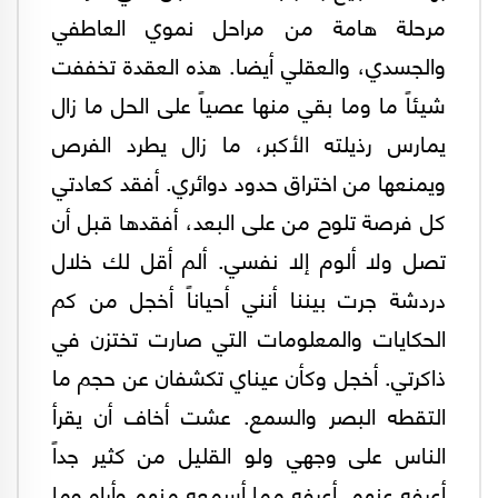
مرحلة هامة من مراحل نموي العاطفي
والجسدي، والعقلي أيضا. هذه العقدة تخففت
شيئاً ما وما بقي منها عصياً على الحل ما زال
يمارس رذيلته الأكبر، ما زال يطرد الفرص
ويمنعها من اختراق حدود دوائري. أفقد كعادتي
كل فرصة تلوح من على البعد، أفقدها قبل أن
تصل ولا ألوم إلا نفسي. ألم أقل لك خلال
دردشة جرت بيننا أنني أحياناً أخجل من كم
الحكايات والمعلومات التي صارت تختزن في
ذاكرتي. أخجل وكأن عيناي تكشفان عن حجم ما
التقطه البصر والسمع. عشت أخاف أن يقرأ
الناس على وجهي ولو القليل من كثير جداً
أعرفه عنهم. أعرفه مما أسمعه منهم وأراه وما