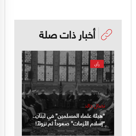
أخبار ذات صلة
رأي
نضال خالد
“هيئة علماء المسلمين” في لبنان..
“إسلام الأزمات” صعوداً ثم نزولاً!