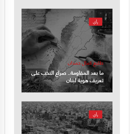
رأي
طليع كمال حمدان
ما بعد المقاومة.. صراع النخب على
تعريف هوية لبنان
رأي