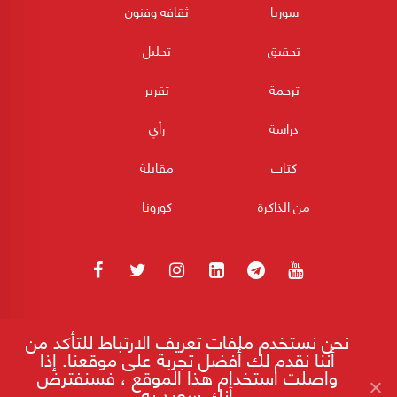
سوريا
ثقافه وفنون
تحقيق
تحليل
ترجمة
تقرير
دراسة
رأي
كتاب
مقابلة
من الذاكرة
كورونا
180POST جميع الحقوق محفوظة 2026
نحن نستخدم ملفات تعريف الارتباط للتأكد من
أننا نقدم لك أفضل تجربة على موقعنا. إذا
واصلت استخدام هذا الموقع ، فسنفترض
أنك سعيد به
إقرأ على موقع 180
تطور أدوات الإستعمار القديم ـ الجديد.. والأمم