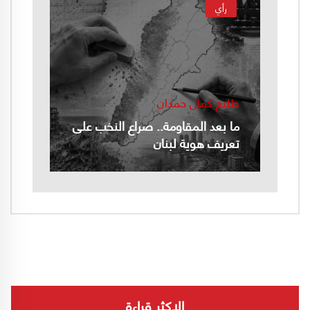
رأي
طليع كمال حمدان
ما بعد المقاومة.. صراع النخب على
تعريف هوية لبنان
الاكثر قراءة