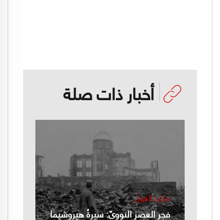
أخبار ذات صلة
مازن الغول
فجر العصر النوويّ: سيرةُ هيروشيما