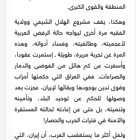
المنطقة والقوى الكبرى.
وهكذا، يقف مشروع الهلال الشيعي وولاية
الفقيه مرة أخرى ليواجه حالة الرفض العربية
لأعجميته، وطائفيته، وفساد أدواته، وهذه
المرة عن تجربة مريرة، طويلة ـ إستمرت عقودا،
وأسفرت عن كم هائل من الفوضى والدمار
والصراعات. ففي العراق التي حكمتها أحزاب
وقوى تدين بوجودها وبقائها لإيران، عجزت بعد
وصولها للحكم عن توحيد البلد، وتأمينه
وتنميته، بل حتى عن إعادته لحالته المستقرة
والآمنة في فترات الحرب والحصار!
ولعل أكثر ما يستغضب العرب، أن إيران، التي