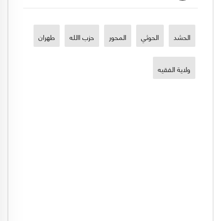
الحشد
الحوثي
المحور
حزب االله
طهران
ولاية الفقيه