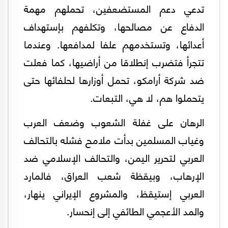
تدعي دعم المستضعفين، تحملهم مهمة
الدفاع عن مصالحها، وتكلفهم بإستهداف
أعدائها، وتستخدمهم علفا لمدافعها. وعندما
تتجرأ فتضرب إنطلاقا من أراضيها، كما فعلت
ضد شركة أرامكو، تحمل أوزارها لحلفائها حتى
يتحملوا هم، لا هي، التبعات.
الرهان على غفلة الشعوب وضعف العرب
وغياب المسلمين بدأت ملامح فشله بالتحالف
العربي لتحرير اليمن، والتحالف الإسلامي ضد
الإرهاب، وبيقظة شعب العراق، فالمارد
العربي إستيقظ، والمشروع الإيراني ينهار،
والمد الأعجمي الطائفي إلى إنحسار.