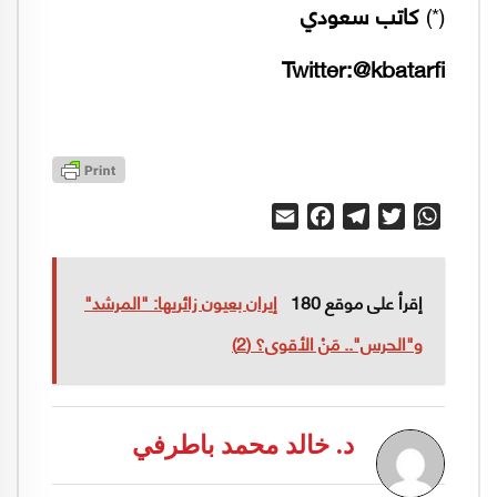
(*)
كاتب سعودي
Twitter:@kbatarfi
Email
Facebook
Telegram
Twitter
WhatsApp
إقرأ على موقع 180
إيران بعيون زائريها: "المرشد"
و"الحرس".. مَنْ الأقوى؟ (2)
د. خالد محمد باطرفي