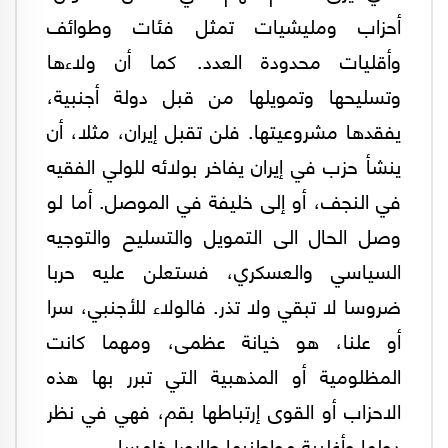
أحزاب ومليشيات تمثل فئات وطوائف
وأقليات محدودة العدد. كما أن ولاءها
وتسليحها وتمويلها من قبل دولة أجنبية،
يفقدها مشروعيتها. فلن تقبل إيران، مثلا، أن
ينشأ حزب في إيران يفاخر بولائه للولي الفقيه
في النجف، أو إلى خليفة في الموصل. أما لو
وصل الحال الى التمويل والتسليح والتوجيه
السياسي والعسكري، فستعلن عليه حربا
ضروسا لا تبقي ولا تذر. فالولاء للأجنبي، سرا
أو علنا، هو خيانة عظمى، ومهما كانت
المظلومية أو المذهبية التي تبرر بها هذه
الاحزاب أو القوى إرتباطها بقم، فهي في نظر
دولها وأغلبية مواطنيها طابورا خامسا.