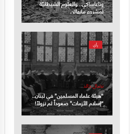
وناغاساكي.. والعلوم الشيطانيّة
لمشروع مانهاتن
رأي
نضال خالد
“هيئة علماء المسلمين” في لبنان..
“إسلام الأزمات” صعوداً ثم نزولاً!