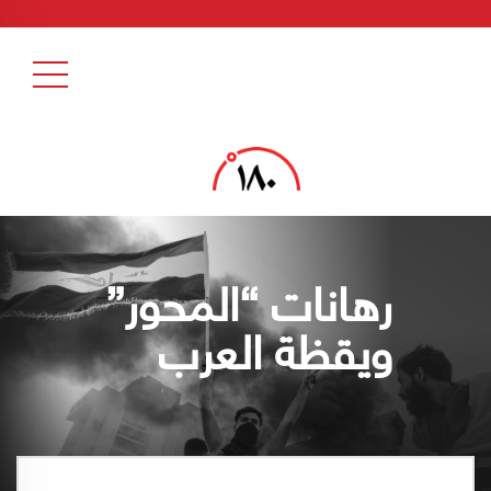
رهانات “المحور”
ويقظة العرب