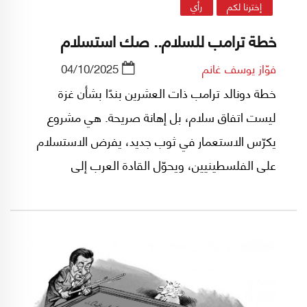
إخترنا لكم
رأي
خطة ترامب للسلام.. صك استسلام
فوّاز يوسف غانم
04/10/2025
خطة دونالد ترامب ذات العشرين بندًا بشأن غزة
ليست اتفاق سلام، بل إهانة صريحة. هي مشروع
يكرّس الاستعمار في ثوب جديد، يفرض الاستسلام
على الفلسطينيين، ويحوّل القادة العرب إلى
متفرجين على مسرحية هزلية أبطالها واشنطن وتل
أبيب.. ومن ترامب المهووس بصورته، إلى جاريد
كوشنر الصهيوني الذي يتعامل مع فلسطين كصفقة
عقارية، إلى توني بلير مجرم الحرب الذي باع كارثة
الحرب على العراق ثم عاد لينصّب نفسه واعظًا أمينًا