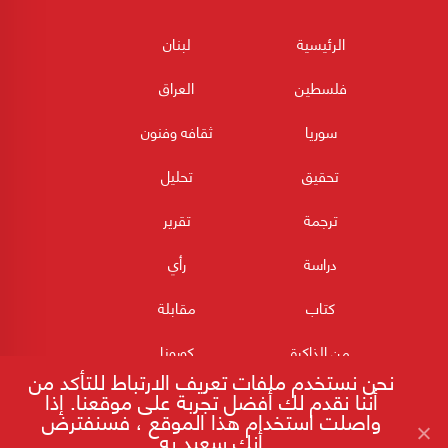
الرئيسية
لبنان
فلسطين
العراق
سوريا
ثقافه وفنون
تحقيق
تحليل
ترجمة
تقرير
دراسة
رأي
كتاب
مقابلة
من الذاكرة
كورونا
نحن نستخدم ملفات تعريف الارتباط للتأكد من
أننا نقدم لك أفضل تجربة على موقعنا. إذا
واصلت استخدام هذا الموقع ، فسنفترض
أنك سعيد به