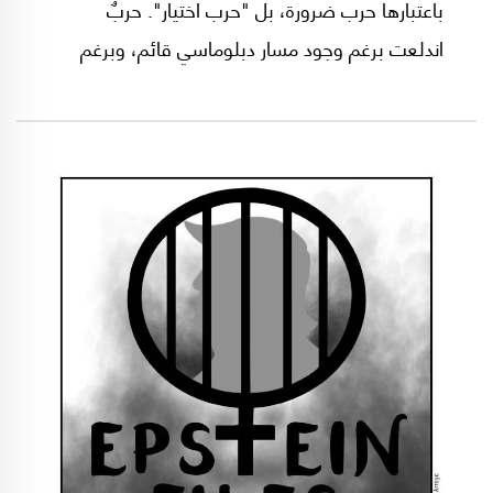
باعتبارها حرب ضرورة، بل "حرب اختيار". حربٌ
اندلعت برغم وجود مسار دبلوماسي قائم، وبرغم
المخاطر الإقليمية الهائلة، والعواقب الاقتصادية
العميقة على العالم بأسره.