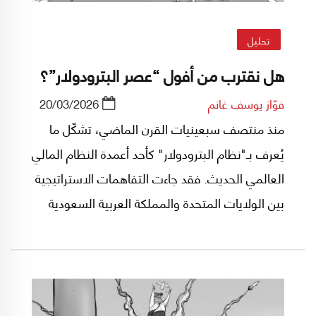
تحليل
هل نقترب من أفول “عصر البترودولار”؟
فوّاز يوسف غانم
20/03/2026
منذ منتصف سبعينيات القرن الماضي، تشكّل ما
يُعرف بـ"نظام البترودولار" كأحد أعمدة النظام المالي
العالمي الحديث. فقد جاءت التفاهمات الاستراتيجية
بين الولايات المتحدة والمملكة العربية السعودية
في أعقاب انهيار نظام "بريتون وودز" لتربط تسعير
النفط عالميًا بالدولار الأميركي، وهو ما فرض عمليًا
على دول العالم شراء الطاقة بالدولار، ومنح الولايات
المتحدة امتيازًا اقتصاديًا غير مسبوق.