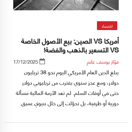
اقتصاد
أمريكا VS الصين: بيع الأصول الخاصة
VS التسعير بالذهب والفضة!
فوّاز يوسف غانم
17/12/2025
يبلغ الدين العام الأمريكي اليوم نحو 38 تريليون
دولار، ومع عجز سنوي يقترب من تريليوني دولار
حتى في أوقات السلم. لم تعد الأزمة المالية مسألة
دورية أو ظرفية، بل تحوّلت إلى خلل بنيوي عميق.
في هذا السياق، لم يعد مستغربًا أن تتجه الإدارة
الأمريكية إلى الاستحواذ على حصص في شركات