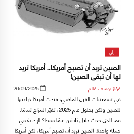
على غزة؛ يجتمع هؤلاء لا ليصنعوا سلامًا، بل
ليبيعوا هيمنة مزيّفة.
رأي
الصين تريد أن تصبح أمريكا.. أمريكا تريد
لها أن تبقى الصين!
فوّاز يوسف غانم
26/09/2025
في تسعينيات القرن الماضي، فتحت أمريكا ذراعيها
للصين ولكن بحلول عام 2025، تغيّر المزاج تمامًا.
فما الذي حدث خلال ثلاثين عامًا فقط؟ الإجابة في
جملة واحدة: الصين تريد أن تصبح أمريكا، لكن أمريكا