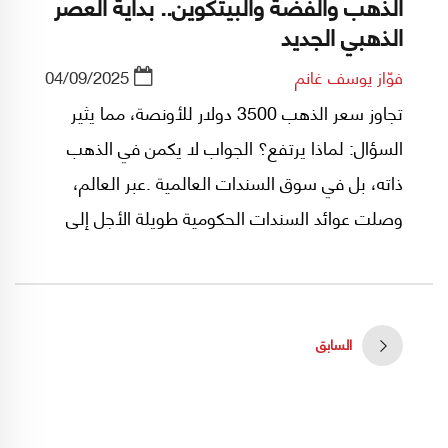
الذهب والفضة والبيتكوين.. بداية العصر
الذهبي الجديد
فوّاز يوسف غانم
04/09/2025
تجاوز سعر الذهب 3500 دولار للأونصة، مما يثير
السؤال: لماذا يرتفع؟ الجواب لا يكمن في الذهب
ذاته، بل في سوق السندات العالمية .عبر العالم،
وصلت عوائد السندات الحكومية طويلة الأجل إلى
مستويات لم تشهدها منذ عقود. في اليابان
والمملكة المتحدة والولايات المتحدة، وصلت عوائد
السندات لمدة 30 عامًا إلى أعلى مستوياتها منذ 30
السابق
عامًا أو أكثر. نفس الاتجاه يظهر في فرنسا وألمانيا
وباقي الاقتصادات المتقدمة. فما الذي يقف وراء
هذا الارتفاع في عوائد السندات؟