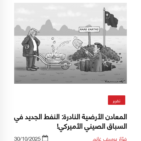
خاصة، مع تلميحات واضحة إلى توسيع هذا النهج
مستقبلًا. للوهلة الأولى يبدو الأمر متناقضًا: لماذا
تحتاج دولة قادرة على طباعة الدولار إلى امتلاك
أصول إنتاجية في شركات؟
تقرير
المعادن الأرضية النادرة: النفط الجديد في
السباق الصيني الأميركي!
فوّاز يوسف غانم
30/10/2025