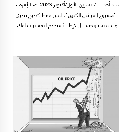
منذ أحداث 7 تشرين الأول/أكتوبر 2023، عما يُعرف
بـ"مشروع إسرائيل الكبرى"، ليس فقط كطرح نظري
أو سردية تاريخية، بل كإطار يُستخدم لتفسير سلوك
سياسي وعسكري يتجاوز حدود الدولة التقليدية.