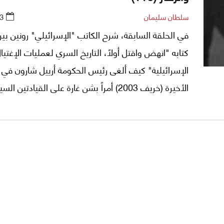
سلطان سليمان
3
في الحلقة السابقة، شرح الكاتب "الإسرائيلي" رونين بي
كتابه "انهض واقتل أولاً، التاريخ السري لعمليات الإغتيا
الإسرائيلية" كيف ألغى رئيس الحكومة أرييل شارون في 
الأخيرة (خريف 2003) أمراً بشن غارة على القيادتين ا
والعسكرية لحماس خلال اجتماع دعا إليه رئيس الحركة ا
أحمد ياسين.. ماذا جرى بعد ذلك؟