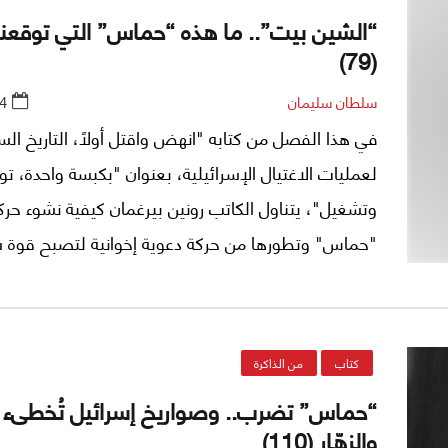
“الشين بيت”.. ما هذه “حماس” التي توقعنا
(79)
سلطان سليمان
4
في هذا الفصل من كتابه "انهض واقتل أولاً، التاريخ ال
لعمليات الاغتيال الإسرائيلية، بعنوان "بكبسة واحدة، ت
وتشغيل"، يتناول الكاتب رونين بيرغمان كيفية نشوء حرك
"حماس" وتطورها من حركة دعوية إخوانية لتصبح قوة 
وعسكرية في الأراضي الفلسطينية المحتلة.
كتاب
من الذاكرة
“حماس” تضرب.. وصواريخ إسرائيل تُخطىء 
والزهّار (110)