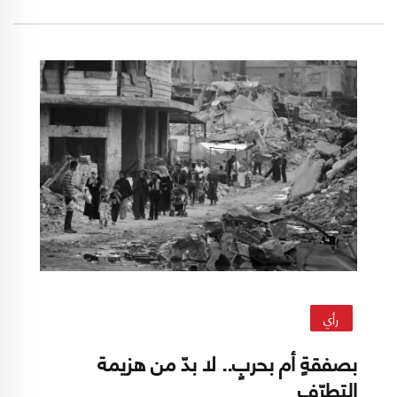
رأي
بصفقةٍ أم بحربٍ.. لا بدّ من هزيمة
التطرّف