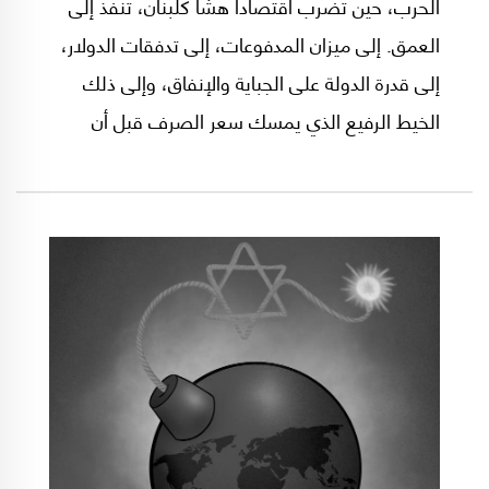
الحرب، حين تضرب اقتصاداً هشّاً كلبنان، تنفذ إلى
العمق. إلى ميزان المدفوعات، إلى تدفقات الدولار،
إلى قدرة الدولة على الجباية والإنفاق، وإلى ذلك
الخيط الرفيع الذي يمسك سعر الصرف قبل أن
ينفلت مجدداً. استقرار الليرة الذي بدا، منذ عام
2023، كإنجاز نقدي بعد سنوات الانهيار، ليس
استقراراً صلباً بالمعنى الاقتصادي. بل هو أقرب إلى
هدنة مالية دقيقة، جرى بناؤها فوق اقتصاد مدولر،
وميزانيات مصارف مكسورة، وثقة لم تُرمّم،
واحتياطات لم تعد تملك ترف الدفاع الطويل.