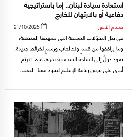
استعادة سيادة لبنان.. إما باستراتيجية
دفاعية أو بالارتهان للخارج
هشام الأعور
21/10/2025
في ظل التحوّلات العميقة التي تشهدها المنطقة،
وما يرافقها من قممٍ وتحالفاتٍ ورسمٍ لخرائط جديدة،
تعود دولٌ إلى الساحة السياسية بقوة، فيما تتربّع
أخرى على عرش زعامة الإقليم لتقود مسار التغيير.
الشرق الأوسط يقلب أوراقه من جديد، ويفرض
نفسه كنقطة ارتكاز في زمن العولمة الاقتصادية
والتحولات الجيوسياسية. لكن يبقى السؤال
الجوهري: أين يقف لبنان وسط هذه المتغيرات؟ وما
موقعه في خريطة التحالفات المقبلة؟