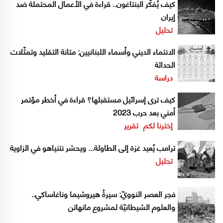
كيف يُفكّر البنتاغون.. قراءة في الأعمال المحتملة ضد
إيران
تحليل
الانتماء الديني وأسماء اللبنانيين: متانة التقليد وتمثّلات
الحداثة
دراسة
كيف ترى إسرائيل مستقبلها؟ قراءة في أخطر مؤتمر
أمني بعد حرب 2023
إخترنا لكم
تقرير
ترامب يُعيد غزة إلى الطاولة... ويحشر نتنياهو في الزاوية
تحليل
فجر العصر النوويّ: سيرةُ هيروشيما وناغاساكي..
والعلوم الشيطانيّة لمشروع مانهاتن