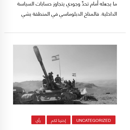
ما يجعله أمام تحدٍّ وجودي يتجاوز حسابات السياسة
الداخلية. فالمناخ الدبلوماسي في المنطقة يشي
بمسار تطبيعي متسارع مع إسرائيل، وبمحاولات
مستمرة لإدماجها في ترتيبات الأمن والاقتصاد
الإقليميين، في ظلّ تراجع واضح للدور العربي
التقليدي، وتمدّد للنفوذ الأميركي والإسرائيلي في
ملفات الطاقة والحدود والمياه الإقليمية.
UNCATEGORIZED
إخترنا لكم
رأي