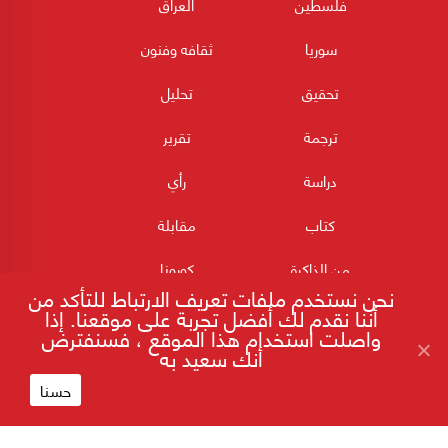
فلسطين
العراق
سوريا
ثقافه وفنون
تحقيق
تحليل
ترجمة
تقرير
دراسة
رأي
كتاب
مقابلة
من الذاكرة
كورونا
نحن نستخدم ملفات تعريف الارتباط للتأكد من
أننا نقدم لك أفضل تجربة على موقعنا. إذا
واصلت استخدام هذا الموقع ، فسنفترض
أنك سعيد به
حسنا
180POST جميع الحقوق محفوظة 2026