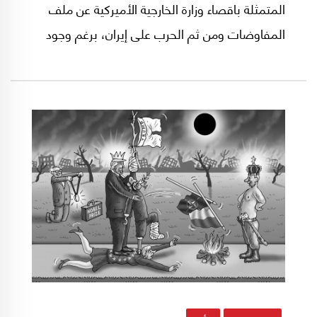
المتمثلة باقصاء وزارة الخارجية الأميركية عن ملف
المفاوضات ومن ثم الحرب على إيران، برغم وجود
كفاءات ديبلوماسية أميركية يُعتد بها؛ وهذا التهميش
المتعمد للوزارة يطرح أسئلة حول إدارة الكثير من
الملفات ومن يتولى ذلك، فيما تتقدم أدوار
شخصيات مثل جاريد كوشنر (الصهر) وستيف
ويتكوف (الصديق) وغيرهم أمثال توم باراك (في
الملفين السوري والتركي).