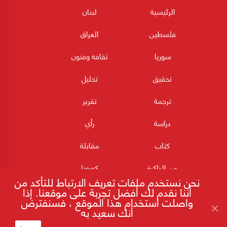
الرئيسية
لبنان
فلسطين
العراق
سوريا
ثقافه وفنون
تحقيق
تحليل
ترجمة
تقرير
دراسة
رأي
كتاب
مقابلة
من الذاكرة
كورونا
نحن نستخدم ملفات تعريف الارتباط للتأكد من
أننا نقدم لك أفضل تجربة على موقعنا. إذا
واصلت استخدام هذا الموقع ، فسنفترض
أنك سعيد به