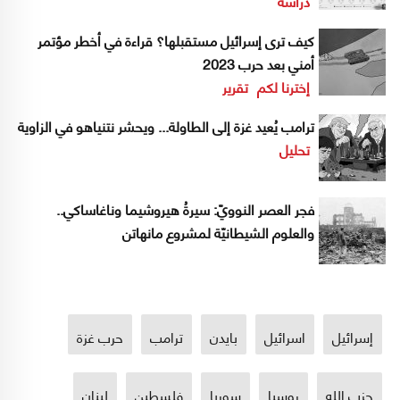
دراسة
كيف ترى إسرائيل مستقبلها؟ قراءة في أخطر مؤتمر
أمني بعد حرب 2023
إخترنا لكم
تقرير
ترامب يُعيد غزة إلى الطاولة... ويحشر نتنياهو في الزاوية
تحليل
فجر العصر النوويّ: سيرةُ هيروشيما وناغاساكي..
والعلوم الشيطانيّة لمشروع مانهاتن
إسرائيل
اسرائيل
بايدن
ترامب
حرب غزة
حزب الله
روسيا
سوريا
فلسطين
لبنان