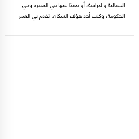
الجمالية والدراسة، أو بعيدًا عنها في المنيرة وحي
الحكومة، وكنت أحد هؤلاء السكان. تقدم بي العمر
فانتقلت من المراهقة إلى الشباب اليافع، وسافرت
إلى أصقاع بعيدة، ولم يعد المقطم عملاقًا. صرت،
مع مرور الوقت وتعدد مواقع سكني وعملي، أشير
إليه بالتلّ المتواضع، مثلُه مثل تلال كثيرة متناثرة
حول مدن سكنتها غير القاهرة.