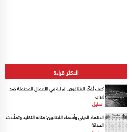
الاكثر قراءة
كيف يُفكّر البنتاغون.. قراءة في الأعمال المحتملة ضد
إيران
تحليل
الانتماء الديني وأسماء اللبنانيين: متانة التقليد وتمثّلات
الحداثة