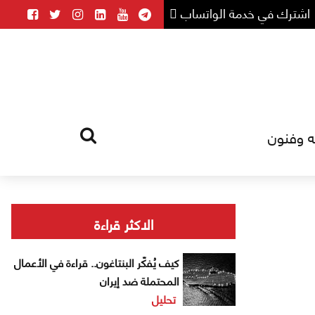
اشترك في خدمة الواتساب
ه وفنون
HOME
TAG
الاكثر قراءة
كيف يُفكّر البنتاغون.. قراءة في الأعمال
المحتملة ضد إيران
تحليل