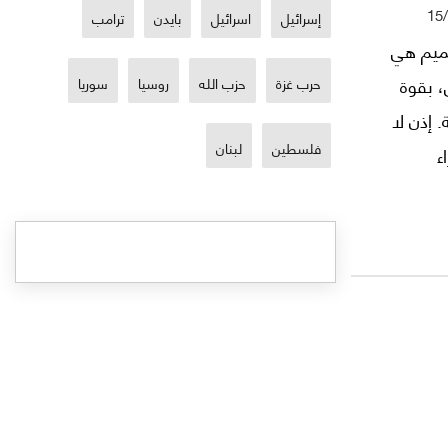
15
إسرائيل
اسرائيل
بايدن
ترامب
ميم هي
، بقوة
حرب غزة
حزب الله
روسيا
سوريا
. إذن لا
فلسطين
لبنان
ء