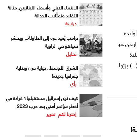
الانتماء الديني وأسماء اللبنانيين: متانة
التقليد وتمثّلات الحداثة
دراسة
 وأولاده
ترامب يُعيد غزة إلى الطاولة... ويحشر
ارتدى هو
نتنياهو في الزاوية
تحليل
لدة
) بزيّها
الشرق الأوسط.. نهاية قرن وبداية
ى كتفه
جغرافيا جديدة!
رأي
اينة إلا
ن"
كيف ترى إسرائيل مستقبلها؟ قراءة في
أخطر مؤتمر أمني بعد حرب 2023
إخترنا لكم
تقرير
ة!