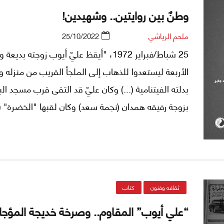
وطنٌ بين روايتين.. وشهيدين!
ملحم الرياشي
25/10/2022
25 شباط/فبراير 1972، "أيقظ عليّ أيوب زوجته بديعة
الأربعة ليستعدوا للذهاب إلى الملجأ القريب من منزله و
بدلته الفيتنامية (...) وكان عليّ قد التقى قرب مسجد الب
بزوجة رفيقه همدان (نجمة سعد) وكان لقبها "الخضرة" (...
العسكري وسلاحها فحيّاها ورأت "البارودة التشيكية" عل
(...). سألته نجمة عن الوضع فأكد لها: "ما رح يفوتوا الصه
على جثثنا" (كتاب "عليّ أيوب مقاوم عابر لساحات الوط
(ص81).
ثقافه وفنون
كتاب
“علي أيوب” المقاوم.. وصرخة خديجة المؤجل