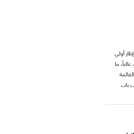
إطار أولي
لباً، ما
لقائمة
ب باب
 سؤال
؟