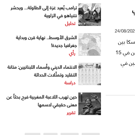
ترامب يُعيد غزة إلى الطاولة... ويحشر
نتنياهو في الزاوية
تحليل
24/08/202
الشرق الأوسط.. نهاية قرن وبداية
سكا بين
جغرافيا جديدة!
الرئيسين الأميركي دونالد ترامب والروسي فلاديمير بوتين في 15
رأي
ين في
الانتماء الديني وأسماء اللبنانيين: متانة
التقليد وتمثّلات الحداثة
دراسة
حين تهرب اللاعبة المغربية فرح بحثاً عن
معنى حقيقي لاسمها
تقرير