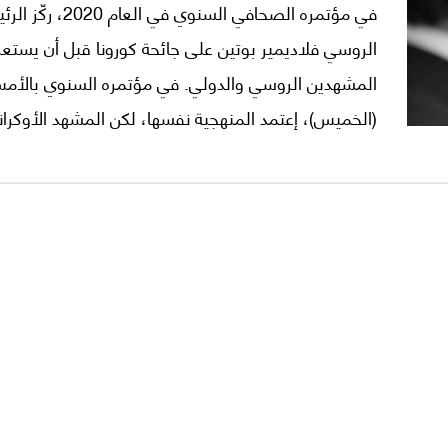
في مؤتمره الصحافي السنوي في العام 2020
الروسي فلاديمير بوتين على جائحة كورونا قبل أن يست
المشهدين الروسي والدولي. في مؤتمره السنوي بالأم
(الخميس)، إعتمد المنهجية نفسها، لكن المشهد الأوكران
الأكثر حضوراً في أسئلة الصحافيين وفي أجوبته بوصفه
الأكثر "حرارة" بين روسيا والولايات المتحدة.