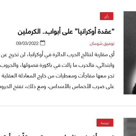
رأي
“عقدة أوكرانيا” على أبواب.. الكرملين
توفيق شومان
09/03/2022
أي مقاربة لنتائج الحرب الدائرة في أوكرانيا، لن تخرج عن 
وابتدائي، فالحرب ما زالت في باكورة فصولها، والحروب، غا
تجر معها مفاجآت ومعطيات من خارج المعادلة العقلية ا
على ضرب الأخماس بالأسداس، ومع ذلك، تفتح الحرو
التحريض على إجراء مقارنات بينها، خصوصا حين يرافقها
كبير: هل يمكن أن يخطىء أصحاب العقول الإستراتيجية
ترجمة