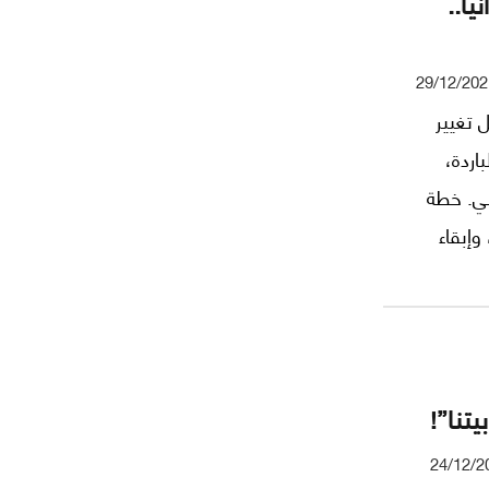
يا..
29/12/202
 تغيير
اردة،
بي. خطة
وإبقاء
ترشُح
كز
يتنا”!
24/12/2