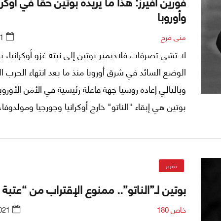
فورين أفيرز: هذا ما يريده بوتين حقاً في أوكران
وأوروبا
منى فرح
1
لا تشي تصرفات فلاديمير بوتين إلى نيته غزو أوكرانيا، بل
الوضع السائد في شرق أوروبا منذ ما بعد انتهاء الحرب الب
وبالتالي إعادة روسيا جهة فاعلة رئيسية في الأمن الأورو
بوتين هي إبقاء "الناتو" خارج أوكرانيا وجورجيا ومولدوفا، 
الصواريخ الأميركية خارج أوروبا. أهداف تتقاطع مع قرب 
بوتين لانتخابات 2024، بحسب ديمتري ترينين، مدير مر
"كارنيغي" في موسكو في هذا التقرير (*).
تقرير
بوتين لـ”الناتو”.. ممنوع الإقتراب من “عتبة ب
خاص 180
021