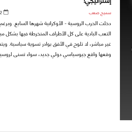
سميح صعب
2
دخلت الحرب الروسية - الأوكرانية شهرها السابع. وبرغم
التعب البادية على كل الأطراف المنخرطة فيها بشكل مبا
غير مباشر، لا تلوح في الأفق بوادر تسوية سياسية. وي
وقعها واقع جيوسياسي دولي جديد، سواء تسنى لروسيا
الكامل، أو تمكنت أوكرانيا من الصمود بدعم أميركي وأو
وإكتفى الكرملين بتحقيق إنجازات محدودة.