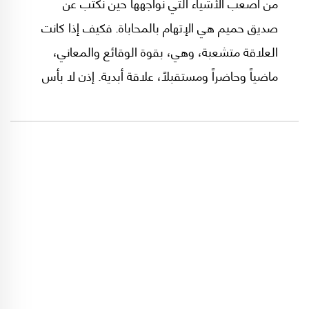
من أصعب الأشياء التي نواجهها حين نكتب عن
صديق حميم هي الإتهام بالمحاباة. فكيف إذا كانت
العلاقة متشعبة، وهي، بقوة الوقائع والمعاني،
ماضياً وحاضراً ومستقبلاً، علاقة أبدية. إذن لا بأس
بالتهمة ولا ردّ لي كافٍ حتى أنفي ما أشتهيه من وراء
الكتابة.. والقصد.