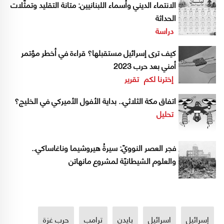
الانتماء الديني وأسماء اللبنانيين: متانة التقليد وتمثّلات
الحداثة
دراسة
كيف ترى إسرائيل مستقبلها؟ قراءة في أخطر مؤتمر
أمني بعد حرب 2023
إخترنا لكم
تقرير
اتفاق مكة الثلاثي.. بداية الأفول الأميركي في الخليج؟
تحليل
فجر العصر النوويّ: سيرةُ هيروشيما وناغاساكي..
والعلوم الشيطانيّة لمشروع مانهاتن
إسرائيل
اسرائيل
بايدن
ترامب
حرب غزة