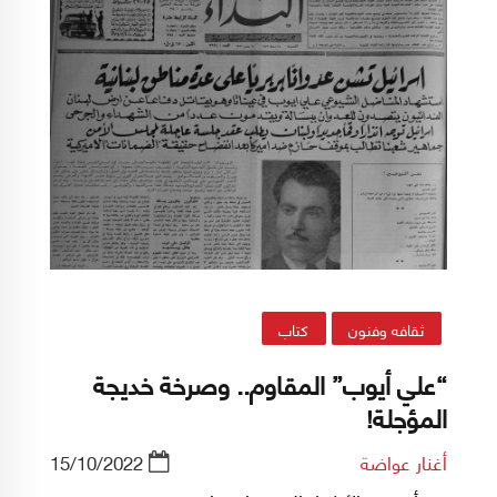
ثقافه وفنون
كتاب
“علي أيوب” المقاوم.. وصرخة خديجة
المؤجلة!
أغنار عواضة
15/10/2022