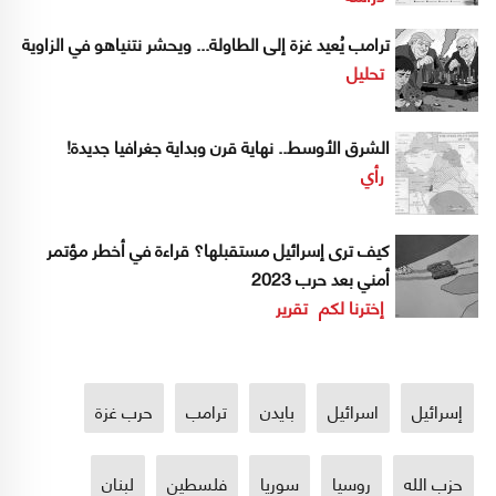
ترامب يُعيد غزة إلى الطاولة... ويحشر نتنياهو في الزاوية
تحليل
الشرق الأوسط.. نهاية قرن وبداية جغرافيا جديدة!
رأي
كيف ترى إسرائيل مستقبلها؟ قراءة في أخطر مؤتمر
أمني بعد حرب 2023
إخترنا لكم
تقرير
إسرائيل
اسرائيل
بايدن
ترامب
حرب غزة
حزب الله
روسيا
سوريا
فلسطين
لبنان