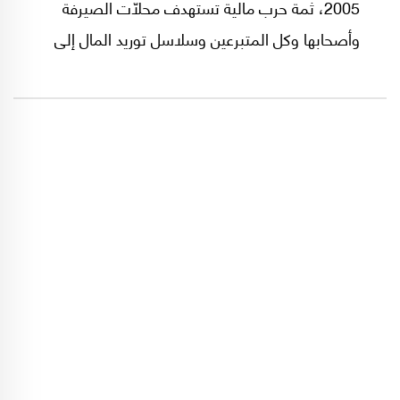
2005، ثمة حرب مالية تستهدف محلّات الصيرفة
وأصحابها وكل المتبرعين وسلاسل توريد المال إلى
غزة وحتى إلى الضفة الغربية، فضلاً عن السرقات
الموصوفة التي نفّذها الجيش الإسرائيلي في وضح
النهار منذ بدء حربه على غزة قبل عشرة أشهر!