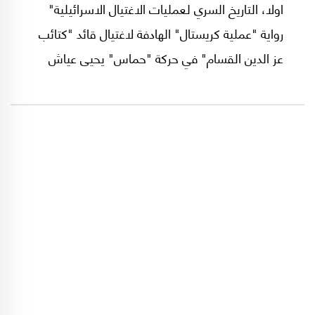
اولا، التاريخ السري لعمليات الاغتيال الاسرائيلية"
رواية "عملية كريستال" الهادفة لاغتيال قائد "كتائب
عز الدين القسام" في حركة "حماس" يحيى عياش
الملقب بـ"المهندس" بعدما قضّ مضاجع القادة
السياسيين والعسكريين والامنيين في الكيان
"الإسرائيلي".