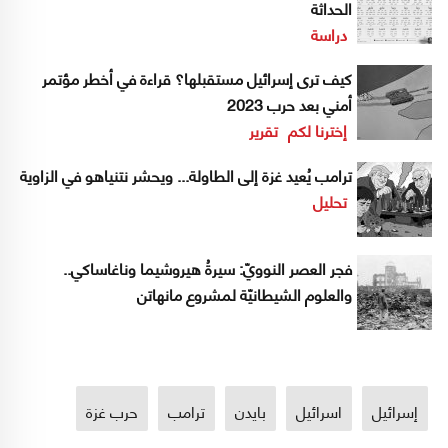
الحداثة
دراسة
كيف ترى إسرائيل مستقبلها؟ قراءة في أخطر مؤتمر
أمني بعد حرب 2023
إخترنا لكم
تقرير
ترامب يُعيد غزة إلى الطاولة... ويحشر نتنياهو في الزاوية
تحليل
فجر العصر النوويّ: سيرةُ هيروشيما وناغاساكي..
والعلوم الشيطانيّة لمشروع مانهاتن
إسرائيل
اسرائيل
بايدن
ترامب
حرب غزة