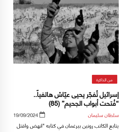
من الذاكرة
إسرائيل تُفجّر يحيى عيّاش هاتفياً..
“فُتحت أبواب الجحيم” (85)
سلطان سليمان
19/09/2024
يتابع الكاتب رونين بيرغمان في كتابه "انهض واقتل