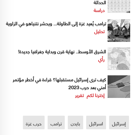
الحداثة
دراسة
ترامب يُعيد غزة إلى الطاولة... ويحشر نتنياهو في الزاوية
تحليل
الشرق الأوسط.. نهاية قرن وبداية جغرافيا جديدة!
رأي
كيف ترى إسرائيل مستقبلها؟ قراءة في أخطر مؤتمر
أمني بعد حرب 2023
إخترنا لكم
تقرير
إسرائيل
اسرائيل
بايدن
ترامب
حرب غزة