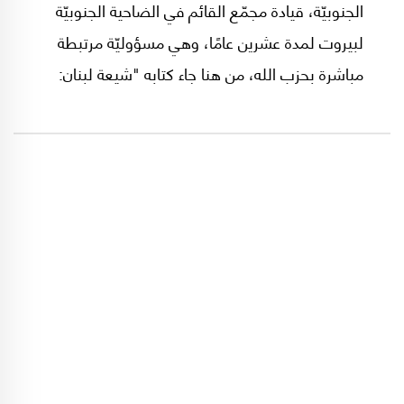
الجنوبيّة، قيادة مجمّع القائم في الضاحية الجنوبيّة
لبيروت لمدة عشرين عامًا، وهي مسؤوليّة مرتبطة
مباشرة بحزب الله، من هنا جاء كتابه "شيعة لبنان:
الاجتماع الثقافي الديني 1900-2022" الذي يقع في
636 صفحة والصادر عن بيت السراج للثقافة والنشر
عام 2025.