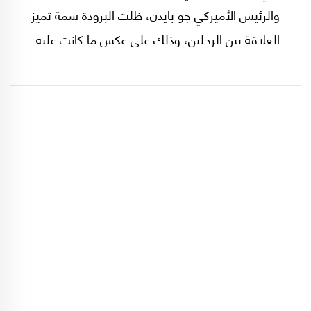
والرئيس الأميركي جو بايدن، ظلت البرودة سمة تميز
العلاقة بين الرجلين، وذلك على عكس ما كانت عليه
العلاقة بين الرئيس الأميركي السابق دونالد ترامب
وصهره جاريد كوشنير من جهة وولي العهد السعودي
من جهة ثانية.