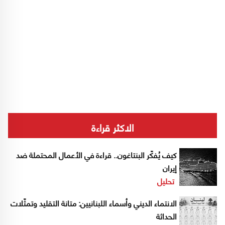
الاكثر قراءة
كيف يُفكّر البنتاغون.. قراءة في الأعمال المحتملة ضد
إيران
تحليل
الانتماء الديني وأسماء اللبنانيين: متانة التقليد وتمثّلات
الحداثة