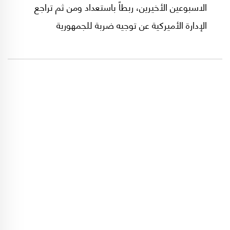
الاسبوعين الأخيرين، ربطاً باستعداد ومن ثم تراجع
الإدارة الأميركية عن توجيه ضربة للجمهورية
الإسلامية على وقع تصريحات الرئيس الأميركي
دونالد ترامب المتقلبة. تحليلاتٌ عبّرت عن خشية
إسرائيلية من ردٍ إيرانيٍ أكثر قساوةً من "حرب الـ12
يوماً" في حزيران/يونيو الماضي، ولا سيما في ظل
الحديث عن امتلاك طهران صواريخ بالستية لم
تستخدمها في الحرب الأخيرة.