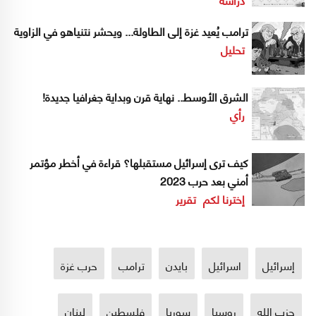
ترامب يُعيد غزة إلى الطاولة... ويحشر نتنياهو في الزاوية
تحليل
الشرق الأوسط.. نهاية قرن وبداية جغرافيا جديدة!
رأي
كيف ترى إسرائيل مستقبلها؟ قراءة في أخطر مؤتمر
أمني بعد حرب 2023
إخترنا لكم
تقرير
إسرائيل
اسرائيل
بايدن
ترامب
حرب غزة
حزب الله
روسيا
سوريا
فلسطين
لبنان