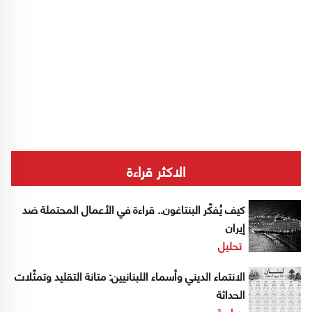
الاكثر قراءة
كيف يُفكّر البنتاغون.. قراءة في الأعمال المحتملة ضد
إيران
تحليل
الانتماء الديني وأسماء اللبنانيين: متانة التقليد وتمثّلات
الحداثة
دراسة