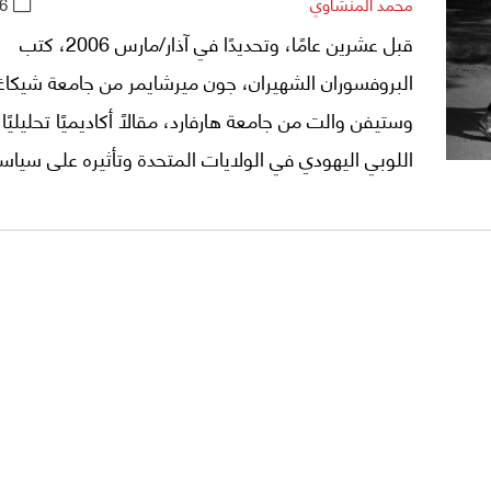
محمد المنشاوي
6
وسرديّتَه، وتنشأ لديه حالة "استلاب الوعي"، وفقاً لتسمي
قبل عشرين عامًا، وتحديدًا في آذار/مارس 2006، كتب
فانون" في روايته "معذّبو الأرض" التي ناقش فيها مخاط
البروفسوران الشهيران، جون ميرشايمر من جامعة شيكاغ
الحالة على مستقبل الشعوب التي تواجه الاحتلال.
وستيفن والت من جامعة هارفارد، مقالًا أكاديميًا تحليليًا
اللوبي اليهودي في الولايات المتحدة وتأثيره على سياس
واشنطن الخارجية. وبعد تكليف مجلة «ذا أتلانتيك» لهما 
المقال، رفضت المجلة الشهيرة نشره على خلفية ما يت
تفاصيل ونتائج اعتبرتها صادمة ومعادية للسامية.