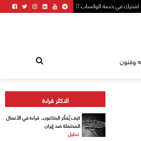
اشترك في خدمة الواتساب
ه وفنون
HOME
TAG
الاكثر قراءة
كيف يُفكّر البنتاغون.. قراءة في الأعمال
المحتملة ضد إيران
تحليل