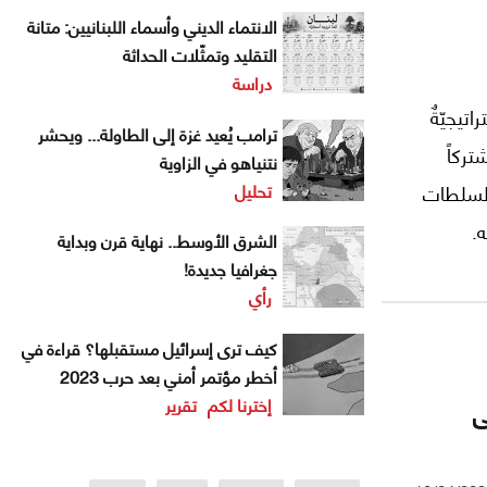
الانتماء الديني وأسماء اللبنانيين: متانة
التقليد وتمثّلات الحداثة
دراسة
اتيجيّةٌ
ترامب يُعيد غزة إلى الطاولة... ويحشر
تركاً
نتنياهو في الزاوية
تحليل
 السلطات
.
الشرق الأوسط.. نهاية قرن وبداية
ا تظهر
جغرافيا جديدة!
رأي
وظيفتها أن
مادية
كيف ترى إسرائيل مستقبلها؟ قراءة في
أخطر مؤتمر أمني بعد حرب 2023
ظِّميها،
إخترنا لكم
تقرير
ى
ميم)