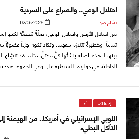
احتلال الوعي.. والصراع على السردية
بسّام ضو
02/05/2026
بين احتلال الأرض واحتلال الوعي، صِلَةٌ مَخفيَّة لكنها إستر
تماماً، وخطيرةٌ تتلازم معهما. وتكاد تكون جزءاً عضويَّاً مش
بينهما. هذه الصلة ينشئُها كلُّ محتلٍّ، مثلما قد تنشِئها
الداخليَّة في دولةٍ ما للسيطرة على وعي الجمهور وتدجينه
التعقيدات هنا كثيرةٌ وشديدة التشابك كونُ هذه الصلة ل
مباشرة للعيان. لها طابع التسلُّل اللحْظَويِّ التراكُمي. و
تؤثِّر في "اللاوعي الجمْعي"، كي تصنع لاحقاً مؤثرات مت
إخترنا لكم
رأي
في "الوعي العام"، وتنتج سلوكيَّات تتواءم مع مصالح مُن
اللوبي الإسرائيلي في أمريكا.. من الهيمنة إل
وتخلق قابليَّةً جاهزة للانسياق وراءَ مَن ينظِّمها، فيصبح
التآكل البطيء
المستعمَرُ(بفتح الميم) يتبنّى خطاب المستعمِر(بكسر ال