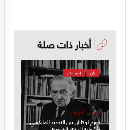
أخبار ذات صلة
رأي
إخترنا لكم
طنوس شلهوب
جورج لوكاش بين التجديد الماركسي
وأسْطرة المفكر الضحية!