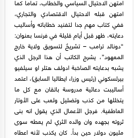
امتهن الاحتيال السياسي والخطاب، تماما كما
امتهن قبله الاحتيال الاقتصادي والتجاري،
ففي كتاب مهم جدا لتفنيد خطاباته وأساليب
دعايته، ظهر قبل أيام قليلة في فرنسا بعنوان:
“دونالد ترامب – تشريحٌ لتسويق ولاية خارج
المعهود”، يشرح الكاتب أن هذا الرجل الذي
يشبه بدعايته الصاخبة ادولف هتلر او سيلفيو
بيرلسكوني (رئيس وزراء ايطاليا السابق)، اعتمد
أساليبت دعائية مدروسة باتقان مع كل ما
يتخللها من كذب وتضليل ولعب على الأوتار
العاطفية. فرجل الأعمال الذي يقول انه بنى
ثروته بجهده وان والده الثري لم يعطه سوى
مليون دولار حين بدأ. كان يكذب لأنه اعطاه