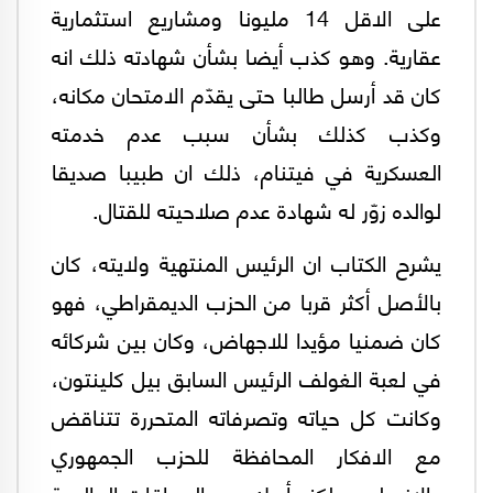
على الاقل 14 مليونا ومشاريع استثمارية
عقارية. وهو كذب أيضا بشأن شهادته ذلك انه
كان قد أرسل طالبا حتى يقدّم الامتحان مكانه،
وكذب كذلك بشأن سبب عدم خدمته
العسكرية في فيتنام، ذلك ان طبيبا صديقا
لوالده زوّر له شهادة عدم صلاحيته للقتال.
يشرح الكتاب ان الرئيس المنتهية ولايته، كان
بالأصل أكثر قربا من الحزب الديمقراطي، فهو
كان ضمنيا مؤيدا للاجهاض، وكان بين شركائه
في لعبة الغولف الرئيس السابق بيل كلينتون،
وكانت كل حياته وتصرفاته المتحررة تتناقض
مع الافكار المحافظة للحزب الجمهوري
والانجيليين. لكنه أدرك بعد الحماقات العالمية