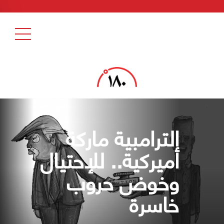
الترامبية ماركة
أميركية.. للإحتيال
وخوض حروب
خاسرة