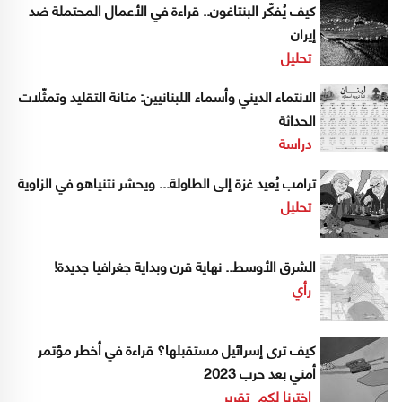
كيف يُفكّر البنتاغون.. قراءة في الأعمال المحتملة ضد
إيران
تحليل
الانتماء الديني وأسماء اللبنانيين: متانة التقليد وتمثّلات
الحداثة
دراسة
ترامب يُعيد غزة إلى الطاولة... ويحشر نتنياهو في الزاوية
تحليل
الشرق الأوسط.. نهاية قرن وبداية جغرافيا جديدة!
رأي
كيف ترى إسرائيل مستقبلها؟ قراءة في أخطر مؤتمر
أمني بعد حرب 2023
إخترنا لكم
تقرير