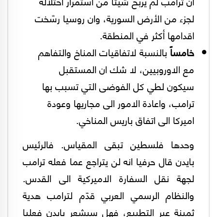
ان ترامب لم يربح شيئا من استمرار احتلاله
لجزء من الأرض السورية، وان روسيا رسّخت
اقدامها أكثر في المنطقة.
خامساً
بالنسبة لاتفاقيات المناخ والتفاهم
مع الاوروبيين، لا شك ان المستقبل
سيكون لطي كل الفوضى التي تسبب بها
ترامب، واعادة الامور الى مجاريها وعودة
اميركا الى اتفاق باريس المناخي.
وحدها فلسطين تبقى المقياس. فالرئيس
بايدن قال حرفيا انه لن يتراجع عما فعله ترامب
لجهة نقل السفارة الاميركية الى القدس.
والنظام الرسمي العربي قدّم لترامب هدية
ثمينة عبر التطبيع، فهل سيشعر بايدن فعليا