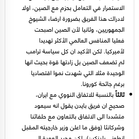
الاستمرار في التعامل بحزم مع الصين، اولا
لادراك هذا الفريق بضرورة ارضاء الشيوخ
الجمهوريين، وثانيا لأن الصين اصبحت
فعليا المنافس العالمي الأكثر تهديدا
لأميركيا. لكن الأكيد ان كل سياسة ترامب
لم تضعف الصين بل زادتها قوة بحيث انها
الوحيدة مثلا التي شهدت نموا اقتصاديا
برغم جائحة كورونا.
ثالثاً
بالنسبة للاتفاق النووي مع ايران،
صحيح ان فريق بايدن يقول انه سيعود
متشددا الى الاتفاق بالتعاون مع حلفائنا
وشركانئا (وفق ما اعلن وزير خارجيته المقبل
انطوني بلينكين)، لكن مجرد العودة الى