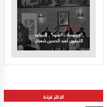
هاني سليمان
“هسهسات الضوء”.. المولود
الثمانون لعبد الحسين شعبان
الاكثر قراءة