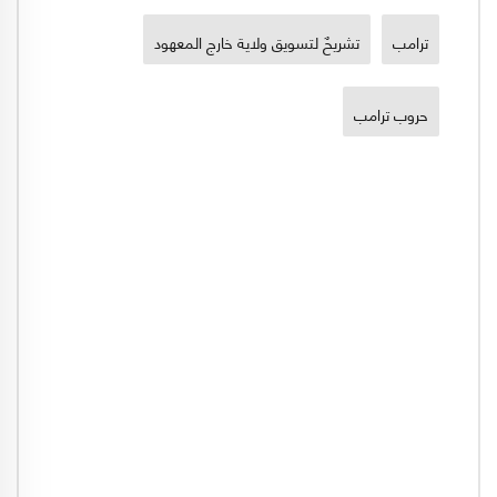
ترامب
تشريحٌ لتسويق ولاية خارج المعهود
حروب ترامب