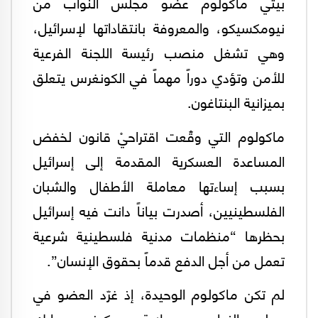
بيتي ماكولوم عضو مجلس النواب من
نيومكسيكو، والمعروفة بانتقاداتها لإسرائيل،
وهي تشغل منصب رئيسة اللجنة الفرعية
للأمن وتؤدي دوراً مهماً في الكونغرس يتعلق
بميزانية البنتاغون.
ماكولوم التي وقّْعت اقتراحيْ قانون لخفض
المساعدة العسكرية المقدمة إلى إسرائيل
بسبب إساءتها معاملة الأطفال والشبان
الفلسطينيين، أصدرت بياناً دانت فيه إسرائيل
بحظرها “منظمات مدنية فلسطينية شرعية
تعمل من أجل الدفع قدماً بحقوق الإنسان”.
لم تكن ماكولوم الوحيدة، إذ غرّد العضو في
مجلس النواب عن ولاية ويسكونسن مارك