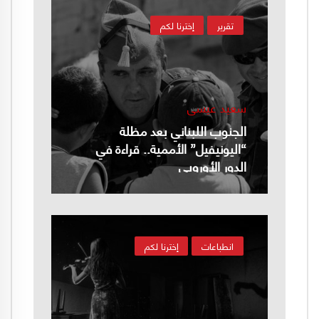
تقرير
إخترنا لكم
سعيد عيسى
الجنوب اللبناني بعد مظلة
“اليونيفيل” الأممية.. قراءة في
الدور الأوروبي
انطباعات
إخترنا لكم