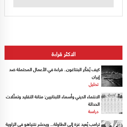
الاكثر قراءة
كيف يُفكّر البنتاغون.. قراءة في الأعمال المحتملة ضد
إيران
تحليل
الانتماء الديني وأسماء اللبنانيين: متانة التقليد وتمثّلات
الحداثة
دراسة
ترامب يُعيد غزة إلى الطاولة... ويحشر نتنياهو في الزاوية