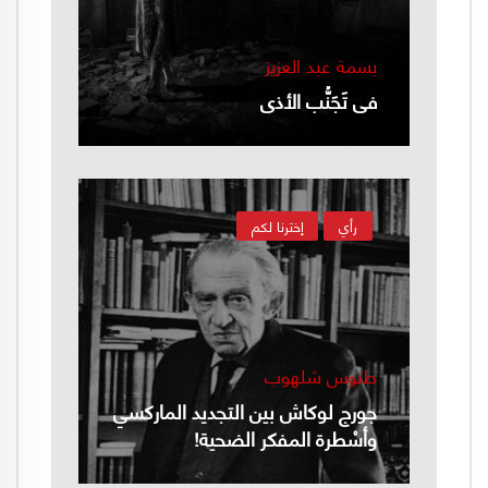
بسمة عبد العزيز
في تَجَنُّب الأذى
رأي
إخترنا لكم
طنوس شلهوب
جورج لوكاش بين التجديد الماركسي
وأسْطرة المفكر الضحية!