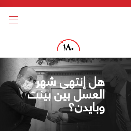
هل إنتهى شهر
العسل بين بينت
وبايدن؟