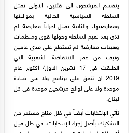
ينقسم المرشحون الى فئتين، الاولى تمثل
السلطة السياسية الحالية بموالاتها
ومعارضتها، والثانية تمثل احزاباً معارضة لم
تذق بعد نعيم السلطة وحولها قوى ومنظمات
وهيئات معارضة لم تستطع على مدى عامين
ونيف من عمر الانتفاضة الشعبية التي
انطلقت في 17 تشرين الاول/ أكتوبر عام
2019 ان تتفق على برنامج ولا على قيادة
موحدة ولا على لوائح مرشحين موحدة في كل
لبنان.
تأتي الإنتخابات أيضاً في ظل مناخ مستمر من
التشكيك بأصل إجراء الإنتخابات، في ظل ميل
أكبر للقول إن القوتين المقررتين وهما حزب