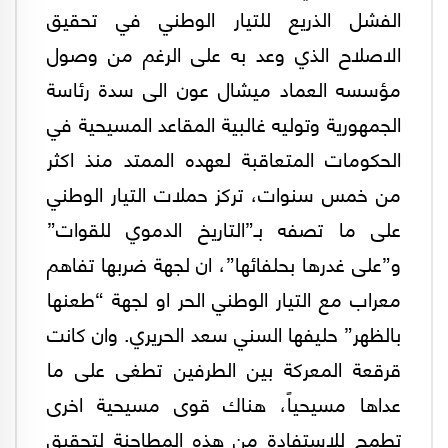
الفشل الذريع للتيار الوطني في تحقيق
الاصلاح الذي وعد به على الرغم من وصول
مؤسسه العماد ميشال عون الى سدة رئاسة
الجمهورية وتوليه غالبية المقاعد المسيحية في
الحكومات المتعاقبة لعهده الممتد منذ اكثر
من خمس سنوات، تركز حملات التيار الوطني
على ما تصفه بـ”التاريخ الدموي للقوات”
و”على غدرها بحلفائها”، ان لجهة ضربها تفاهم
معراب مع التيار الوطني الحر او لجهة “طعنها
بالظهر” حليفها السني سعد الحريري. وان كانت
قرقعة المعركة بين الطرفين تطغى على ما
عداها مسيحياً، هناك قوى مسيحية اخرى
تطمح للإستفادة من هذه المطاحنة لتحقيق