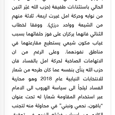
الحالي باستثناءات طفيفة (حزب الله غيّر اثنين
من نوابه وحركة امل غيرت اربعة، ثلاثة منهم
من الشيعة وواحد درزي). ووفقا لخطاب
الثنائي فانهما يركزان على فوز حلفائهما بسبب
غياب مكون شيعي يستطيع مقارعتهما في
مناطق نفوذهما. وعلى الرغم من ان
الاتهامات الصاخبة لحركة امل بالفساد فان
حزب الله ينأى بنفسه عما كان طرحه من شعار
للانتخابات النيابية عام 2018 وهو محاربة
الفساد ليلجأ الى سياسة الهروب الى الامام
عبر استخدام المقاومة شعارا له تحت عنوان
“باقون، نحمي ونبني” في محاولة منه لتجنب
الكلام عن اسباب فشله الذريع في تحقيق