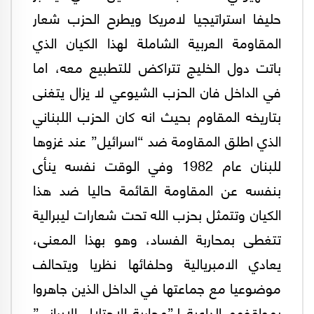
حليفا استراتيجيا لامريكا ويطرح الحزب شعار
المقاومة العربية الشاملة لهذا الكيان الذي
باتت دول الخليج تتراكض للتطبيع معه، اما
في الداخل فان الحزب الشيوعي لا يزال يتغنى
بتاريخه المقاوم بحيث انه كان الحزب اللبناني
الذي اطلق المقاومة ضد “اسرائيل” عند غزوها
للبنان عام 1982 وفي الوقت نفسه ينأى
بنفسه عن المقاومة القائمة حاليا ضد هذا
الكيان وتتمثل بحزب الله تحت شعارات ليبرالية
تتغطى بمحاربة الفساد، وهو بهذا المعنى،
يعادي الامبريالية وحلفائها نظريا ويتحالف
موضوعيا مع جماعتها في الداخل الذين جاهروا
بمواقفهم الداعية لـ”محاربة الاحتلال الايراني”