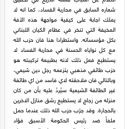
شعاره السابق في محاربة الفساد، كما انه لا
يملك اجابة على كيفية مواجهة هذه الآفة
المخيفة التي تنخر في عظام الكيان اللبناني
بكل مؤسساته. واستطرادا هنا فان حزب الله
مع كل نواياه الحسنة في محاربة الفساد لا
يستطيع فعل ذلك لانه بطبيعة تركيبته هو
حزب طائفي مذهبي يتزعمه رجل دين شيعي،
وبالتالي فان ملاحقته لاي فاسد من اي طائفة
غير الطائفة الشيعية سيُردُ عليه بأن من كان
منزله من زجاج لا يستطيع رشق منازل الاخرين
بالحجارة. وقد جرّب حزب الله ذلك عندما حمل
ملفاً ضد رئيس الحكومة الأسبق فؤاد