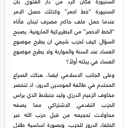
السنيورة فكان الرد من دار الفتوى بان
السنيورة “خط احمر” وكذلك حصل الامر
عندما حمل ملف حاكم مصرف لبنان فأتاه
“الخط الاحمر” من البطريركية المارونية. يصبح
السؤال كيف لحزب شيعي ان يطرح موضوع
الفساد عند السنة والموارنة ولا يطرح موضوع
الفساد في بيئته أولاً؟
وعلى الجانب الاسلامي ايضا، هناك الصراع
المحتدم في طائفة الموحدين الدروز، اذ تنحصر
مخاوف الزعيم الدرزي وليد جنبلاط الذي يراس
الحزب التقدمي الاشتراكي مما يصفه
محاولات تحجيمه من قبل حزب الله عبر
الحلفاء الدروز للحزب، وبصورة اساسية طلال