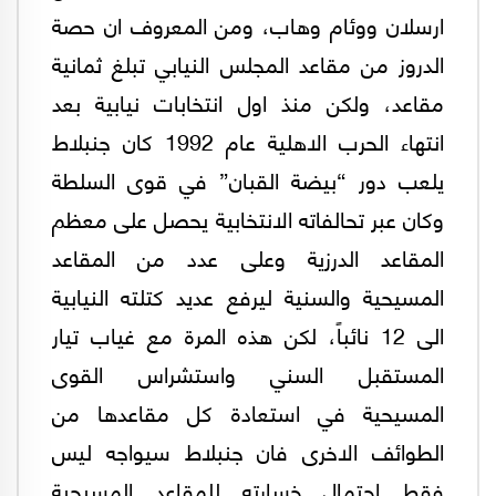
ارسلان ووئام وهاب، ومن المعروف ان حصة
الدروز من مقاعد المجلس النيابي تبلغ ثمانية
مقاعد، ولكن منذ اول انتخابات نيابية بعد
انتهاء الحرب الاهلية عام 1992 كان جنبلاط
يلعب دور “بيضة القبان” في قوى السلطة
وكان عبر تحالفاته الانتخابية يحصل على معظم
المقاعد الدرزية وعلى عدد من المقاعد
المسيحية والسنية ليرفع عديد كتلته النيابية
الى 12 نائباً، لكن هذه المرة مع غياب تيار
المستقبل السني واستشراس القوى
المسيحية في استعادة كل مقاعدها من
الطوائف الاخرى فان جنبلاط سيواجه ليس
فقط احتمال خسارته للمقاعد المسيحية