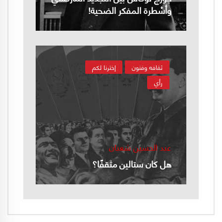
وأسْطرة المفكر الضحية!
ثقافه وفنون
إخترنا لكم
رأي
عبد الحسين شعبان
هل كان ستالين مثقفًا؟