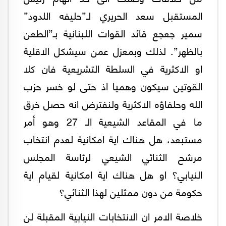
المستقبل سعد الحريري لـ”حليفه اللدود”
سمير جعجع قائد القوات اللبنانية بـ”الطعن
بالظهر”. لذلك وبمعزل عمن سيشكل الاقلية
او الاكثرية في السلطة التشريعية فان كلا
القوتين سيكون وهميا اذ حتى لو خسر حزب
الله وحلفاؤه الاكثرية ولنفترض انه حصل خرق
ما في المقاعد الشيعية الـ 27 وهو أمر
مستبعد، هل هناك اية امكانية لعدم انتخاب
مرشح الثنائي الشيعي لرئاسة المجلس
النيابي؟ او هل هناك اية امكانية لقيام اية
حكومة من دون ممثلين لهذا الثنائي؟
خلاصة الامر ان الانتخابات النيابية المقبلة لن