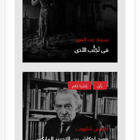
بسمة عبد العزيز
في تَجَنُّب الأذى
رأي
إخترنا لكم
طنوس شلهوب
جورج لوكاش بين التجديد الماركسي