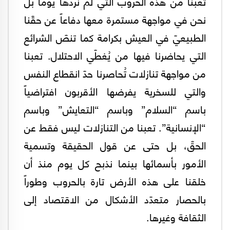
تعبنا من هذه الحروب التي لم نردها يوماً بل
نحن في مواجهة مستمرة معها دفاعاً عن حقّنا
الطبيعيّ في العيش بكرامة كما تنصّ الشرائع
التي يحاضرنا فيها من يُغطّي الاحتلال. تعبنا
من مواجهة تنازلات تُحاصرنا حدّ انقطاع النفس
والتي للسخرية يفرضها الأقربون افتراضياً
باسم “السلام” وباسم “التعايش” وباسم
“الإنسانية”. تعبنا من التنازلات ليس فقط عن
الحقّ، بل حتى عن قول الحقيقة وتسمية
الأمور بأسمائها بينما نذبح كل يوم منذ أن
خلقنا على هذه الأرض تارة بالحروب وطوراً
بالحصار متعدّد الأشكال من الاقتصاد إلى
الثقافة وغيرها.