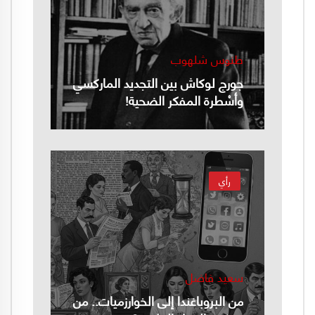
طنوس شلهوب
جورج لوكاش بين التجديد الماركسي
وأسْطرة المفكر الضحية!
رأي
سعيد فاضل
من البروباغندا إلى الخوارزميات.. من