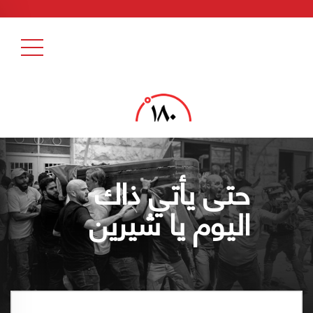
حتى يأتي ذاك
اليوم يا شيرين