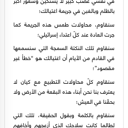
في نفسي غضب كبير لا يستكين وشعور أكبر
بالظلم وبالغبن في جريمة اغتيالك؛
سنقاوم، محاولات طمس هذه الجريمة كما
جرت العادة عند كلّ اعتداء إسرائيلي؛
سنقاوم تلك النكتة السمجة التي سنسمعها
في القادم من الأيام أن اغتيالك هو “خطأ غير
مقصود”؛
سنقاوم كلّ محاولات التطبيع مع كيان لا
يعترف بنا نحن أبناء هذه البقعة من الأرض ولا
بحقّنا في العيش؛
سنقاوم بالكلمة وبقول الحقيقة، تلك التي
لطالما كانت سلاحك الذي أزعجهم وأخافهم