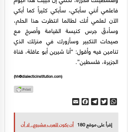
فاعلمي أنني سأبكي، سأبكي كثيراً كما أبكي
الآن لعلمي أنك لطالما انتظرت هذا الحلم،
وسأدقّ جرس كنيسة القيامة وأصرخ مع
صيحات التكبير وسأزورك في منزلك الذي
تنامين فيه وأقول: “أنا شيرين أبو عاقلة، قناة
الجزيرة، فلسطين”.
)
hh@dialecticinstitution.com
(
Email
Facebook
Telegram
Twitter
WhatsApp
إقرأ على موقع 180
أن يكون للعرب مشروع.. لا أن