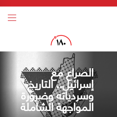
الصراع مع
إسرائيل.. التاريخ
وسردياته وضرورة
المواجهة الشاملة