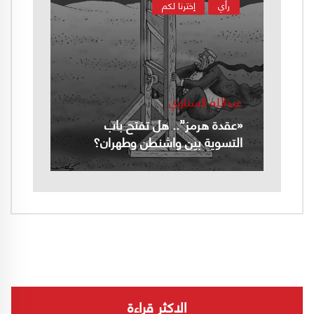
رأي
إخترنا لكم
عبدالله السناوي
«عقدة هرمز”.. هل تفتح باب
التسوية بين واشنطن وطهران؟
الاكثر قراءة