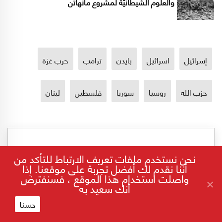
والعلوم الشيطانيّة لمشروع مانهاتن
إسرائيل
اسرائيل
بايدن
ترامب
حرب غزة
حزب الله
روسيا
سوريا
فلسطين
لبنان
نحن نستخدم ملفات تعريف الارتباط للتأكد من
أننا نقدم لك أفضل تجربة على موقعنا. إذا
واصلت استخدام هذا الموقع ، فسنفترض
أنك سعيد به
حسنا
الرئيسية
لبنان