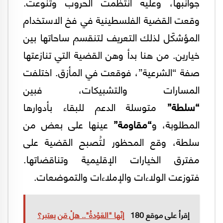
جوانبها، وعليه انتظمت الحروب وتنوعت.
وقعت القضية الفلسطينية في فخ الاستخدام
المؤشكّل لذلك التعريف لتنقسم ساحاتها بين
خيارين. من هنا بدأ وهن القضية التي تنازعتها
صفة “الشرعية”، فوقعت في المأزق. اختلفت
المسارات والتشبيكات، فبين
“سلطة”
متوسلة الدعم للبقاء بأدوارها
المطلوبة، و
“مقاومة”
عينها على بعض من
سلطة، وقع المحظور لتُصبح القضية على
مفترق الخيارات الإقليمية وتناقضاتها.
فتوزعت الولاءات والإملاءات والتموضعات.
إقرأ على موقع 180
إنّها "العَوْدةُ".. هلْ مَن يعتبر؟