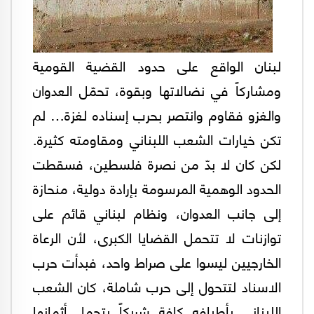
لبنان الواقع على حدود القضية القومية
ومشاركاً في نضالاتها وبقوة، تحمّل العدوان
والغزو فقاوم وانتصر بحرب إسناده لغزة… لم
تكن خيارات الشعب اللبناني ومقاومته كثيرة.
لكن كان لا بدّ من نصرة فلسطين، فسقطت
الحدود الوهمية المرسومة بإرادة دولية، منحازة
إلى جانب العدوان، ونظام لبناني قائم على
توازنات لا تتحمل القضايا الكبرى، لأن الرعاة
الخارجيين ليسوا على صراط واحد، فبدأت حرب
الاسناد لتتحول إلى حرب شاملة، كان الشعب
اللبناني بأطيافه كافة شريكاً بتحمل أثمانها