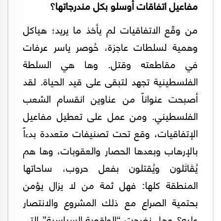
مفاعيل اتفاقات أوسلو بكل مندرجاتها؟
من وقّع الاتفاقيات لم يأخذ ما يريد؛ هياكل
وهمية لسلطات عاجزة، حُوصر ياسر عرفات
في مقاطعته وقتل. وها هي السلطة
الفلسطينية تجهد لتبقى على قيد الحياة. لقد
أصبحت عنواناً من عناوين انقسام الشعب
الفلسطيني. ومن عمل على تعطيل مفاعيل
الإتفاقيات، وقع تحت تصنيفات متعددة بدءاً
بالإرهاب وبعدها الحصار والعقوبات، وها هم
يُقَاتَلون ويُقتلون بفعل حروب، ساحاتها
المنطقة كلها: فهل ثمة من لا يزال يؤمن
بحتمية الصراع مع ذلك المشروع والانتصار
عليه؟ وهل نضجت “الواقعية السياسية” التي