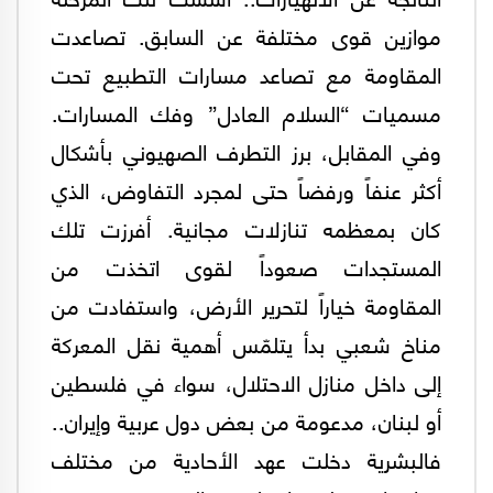
موازين قوى مختلفة عن السابق. تصاعدت
المقاومة مع تصاعد مسارات التطبيع تحت
مسميات “السلام العادل” وفك المسارات.
وفي المقابل، برز التطرف الصهيوني بأشكال
أكثر عنفاً ورفضاً حتى لمجرد التفاوض، الذي
كان بمعظمه تنازلات مجانية. أفرزت تلك
المستجدات صعوداً لقوى اتخذت من
المقاومة خياراً لتحرير الأرض، واستفادت من
مناخ شعبي بدأ يتلمّس أهمية نقل المعركة
إلى داخل منازل الاحتلال، سواء في فلسطين
أو لبنان، مدعومة من بعض دول عربية وإيران..
فالبشرية دخلت عهد الأحادية من مختلف