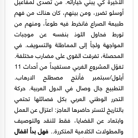
الأخيرة كي يبني خياراته. من تصدى لمفاعيل
أوسلو تضرر، ومن بينهم، كان هناك من فهم
طبيعة الصراع فانخرط فيه طوعاً، ومنهم من
تورط فحاول اللوذ بنفسه عن موجبات
المواجهة ولجأ إلى المماطلة والتسويف. في
المحصلة، تفرقت القوى على مضارب مختلفة.
تغوّل المشروع الغربي مستفيداً من أحداث 11
أيلول/سبتمبر فأنتج مصطلح الارهاب.
التطبيع جال وصال في الدول العربية. حركة
التحرر الوطني العربي بكل فصائلها تحتمي
بالتاريخ لتستر حاضرها العاجز: اعتزال عن العمل
وابتعاد عن القضايا، فقط للنقد والتوصيف
والمطولات الكلامية المتكررة..
فهل بدأ اقفال