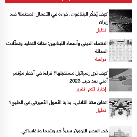
كيف يُفكّر البنتاغون.. قراءة في الأعمال المحتملة ضد
إيران
تحليل
الانتماء الديني وأسماء اللبنانيين: متانة التقليد وتمثّلات
الحداثة
دراسة
كيف ترى إسرائيل مستقبلها؟ قراءة في أخطر مؤتمر
أمني بعد حرب 2023
إخترنا لكم
تقرير
اتفاق مكة الثلاثي.. بداية الأفول الأميركي في الخليج؟
تحليل
فجر العصر النوويّ: سيرةُ هيروشيما وناغاساكي..