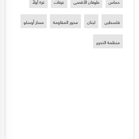
حماس
طوفان الأقصى
عرفات
غزة أولاً
فلسطين
لبنان
محور المقاومة
مسار أوسلو
منظمة التحرير