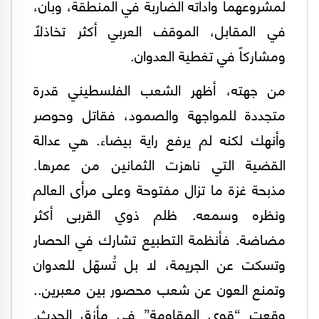
لمشروعهما وأداته الضاربة في المنطقة، وبان،
في المقابل، الموقف العربي أكثر تخاذلاً
ومشاركاً في تغطية العدوان.
من جهته، أظهر الشعب الفلسطيني قدرة
متجددة للمواجهة والصمود، فقاتل وحوصر
وأنهك لكنه لم يرفع راية بيضاء. هي عدالة
القضية التي ناهزت الثمانين من عمرها.
مذبحة غزة ما تزال مفتوحة وعلى مرأى العالم
ونظره وسمعه. ظلم ذوي القربى أكثر
مضاضة. فأنظمة التطبيع تشارك في الحصار
وتسكت عن الجريمة، لا بل تُسهّل للعدوان
وتمنع العون عن شعب محصور بين معبرين..
وقعت “قوى المقاومة” في مأزق الحدث.