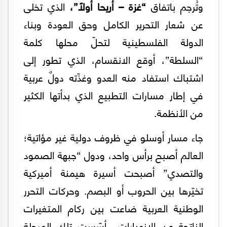
وتُرجم باتفاق
“غزة – أريحا أولاً”،
الذي تخلى
عن شعار التحرير الكامل وحق العودة وبناء
الدولة الفلسطينية لتحلّ محلها كلمة
“السلطة”، أوقع الانقسام، الذي تطور إلى
اشتباك استفاد منه العدو وغذّته دولٌ عربية
في إطار مسارات التطبيع الذي بدأتها الكثير
من الأنظمة.
جاء مسار أوسلو في ظروف دولية غير مؤاتية؛
العالم أصبح برأس واحد، ودول “جبهة الصمود
والتصدي” أصبحت أسيرة هيمنة أميركية
تخيّرها بين الحروب أو البصم. وحركات التحرر
الوطنية العربية ضاعت بين ركام المتغيرات
الناتجة عن الانهيارات.. أسّست تلك المرحلة