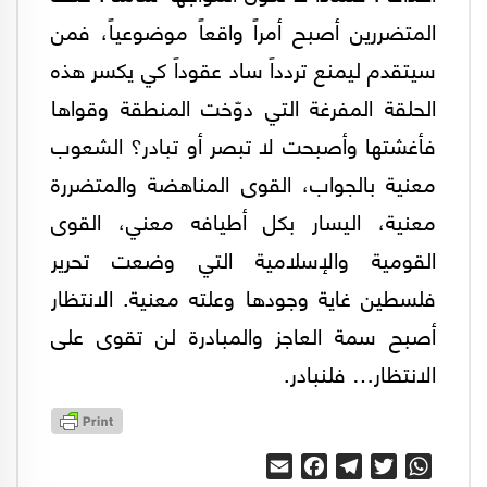
المتضررين أصبح أمراً واقعاً موضوعياً، فمن
سيتقدم ليمنع تردداً ساد عقوداً كي يكسر هذه
الحلقة المفرغة التي دوّخت المنطقة وقواها
فأغشتها وأصبحت لا تبصر أو تبادر؟ الشعوب
معنية بالجواب، القوى المناهضة والمتضررة
معنية، اليسار بكل أطيافه معني، القوى
القومية والإسلامية التي وضعت تحرير
فلسطين غاية وجودها وعلته معنية. الانتظار
أصبح سمة العاجز والمبادرة لن تقوى على
الانتظار… فلنبادر.
Email
Facebook
Telegram
Twitter
WhatsApp