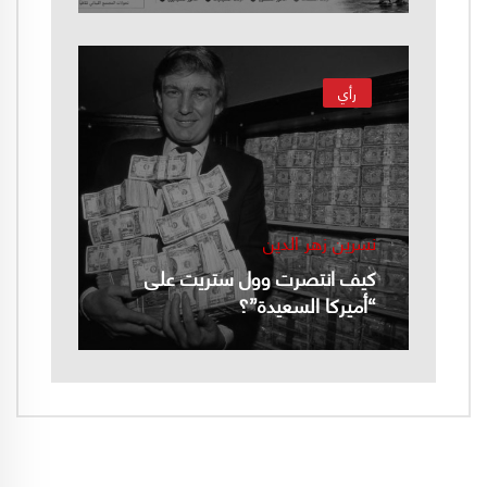
رأي
نسرين زهر الدين
كيف انتصرت وول ستريت على
“أميركا السعيدة”؟