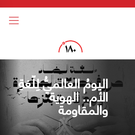
اليومُ العالميُّ لِلّغةِ
الأم.. الهوية
والمقاومة