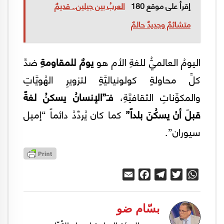
إقرأ على موقع 180
العربُ بين جيلين.. قديمٌ
متشائمٌ وجديدٌ حالمٌ
اليومُ العالميُّ للغةِ الأم هو
يومٌ للمقاومةِ
ضدَّ
كلِّ محاولةٍ كولونياليَّةٍ لتزويرِ الهُويَّاتِ
والمكوِّناتِ الثقافيَّةِ،
فـَ”الإنسانُ يسكنُ لغةً
قبلَ أنْ يسكُنَ بلداً”
كما كان يُردِّدُ دائماً “إميل
سيوران”.
Email
Facebook
Telegram
Twitter
WhatsApp
بسّام ضو