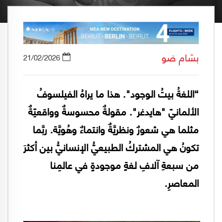
بسّام ضو
21/02/2026
“اللغةُ بيتُ الوجود". هذا ما يراهُ الفيلسوفُ
الألمانيّ "هايدغر". مقولةٌ محسوسةٌ وواقعيّةٌ
مثلما هي شعورٌ ونظريَّةٌ وانتماءٌ وهُويَّة. ربَّما
تكونُ هي المشتركُ الطبيعيُّ الإنسانيُّ بين أكثرَ
من سبعةِ آلافِ لغةٍ موجودةٍ في عالمِنا
المعاصرِ.