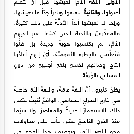
الأولى
[اللغة الأم] نعيشُها قبلَ أنْ نتعلَّمَ
أصولَها،
والثانيةُ
نتعلَّمها ونادراً جدَّاً ما نعيشها،
وربَّما لا نعيشُها أبداً. الأدلَّةٌ على ذلك كثيرةٌ،
فالمفكِّرونَ والأدباءُ الذين كتبُوا بغيرِ لغتِهم
الأمِّ، لم يكتسِبوا هُويَّةً جديدةً بل ظلُّوا
مُتَعلِّقينَ بالفِطرةِ الأموميَّةِ، أيْ إنهم أعادُوا
إنتاجَ وِجدانِهم نفسهِ بلغةٍ أجنبيَّةٍ من دونِ
المساسِ بالهُويَّة.
يظنُّ كثيرونَ أنَّ اللغةَ عامَّةً، واللغةَ الأمّ خاصةً
هي خارج الصراعِ السياسي. الواقعُ يُثبِتُ عكسَ
ذلك. الاستعمارُ الحديثُ والمعاصرُ، ولا سيَّما
منذ القرنِ التاسعَ عشر، دأبَ على محاولاتِ
محو اللغةِ الأمِ، وتوظيفِ هذا المحو في