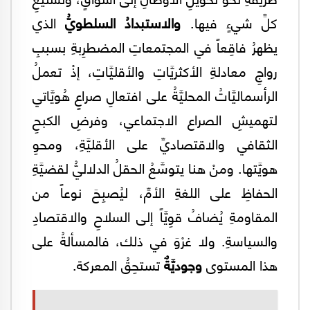
كلِّ شيءٍ فيها.
والاستبدادُ السلطويُّ
الذي
يظهرُ فاقِعاً في المجتمعاتِ المضطرِبةِ بسببِ
رواجِ معادلةِ الأكثريَّاتِ والأقليَّاتِ، إذْ تعملُ
الرأسماليَّاتُ المحليَّةُ على افتعالِ صراعٍ هُويَّاتي
لتهميشِ الصراع الاجتماعي، وفرضِ الكبحِ
الثقافي والاقتصاديِّ على الأقليَّةِ، ومحوِ
هويَّتها. ومنْ هنا يتوسَّعُ الحقلُ الدلاليُّ لقضيَّةِ
الحفاظِ على اللغةِ الأمِّ، ليُصبِحَ نوعاً من
المقاومةِ يُضافُ قوِيَّاً إلى السلاحِ والاقتصادِ
والسياسةِ. ولا غرْوَ في ذلك، فالمسألةُ على
هذا المستوى
وجوديَّةٌ
تستحِقُ المعركة.