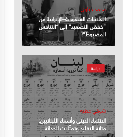
محمد حنّاوي
العلاقات السعودية–الإيرانية من
“خفض التصعيد” إلى “التنافس
المضبوط”!
دراسة
شوقي عطيه
الانتماء الديني وأسماء اللبنانيين:
متانة التقليد وتمثّلات الحداثة