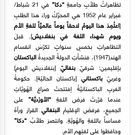
تظاهراتُ طلَّابِ جامعةِ
“دكا”
في 21 شباط/
فبراير عام 1952 هي المحرِّكُ وراءَ هذا الطلبِ
[
اعتُمِدَ هذا اليومُ لاحقاً يوماً عالميَّاً للغةِ الأم
ويوم شهداء اللغة في بنغلاديش
]. قبلَ
التظاهراتِ بخمسِ سنواتٍ تكرَّسَ انقسام
الهند(1947)، فنشأتِ الدولةُ الجديدةُ
الباكستان
بإقليمين: شرقيّ
بنغاليّ
[بنغلاديش اليوم]
وغربيّ
باكستاني
[باكستان الحاليّة]. حكومةُ
الغربِ الباكستانيَّةُ اِفتتحتْ صراعَ الهُويَّاتِ
عندما قرَّرتْ فرضَ اللغةِ
“الأورْديَّة”
على
الجميعِ، فرفضَ الإقليمُ
البنغالي
القرارَ ورآهُ
مَساساً باللغةِ والهُويَّةِ. وانتصرَ طلَّابُ
“دكا”
وحافظوا على لغتِهم الأم.