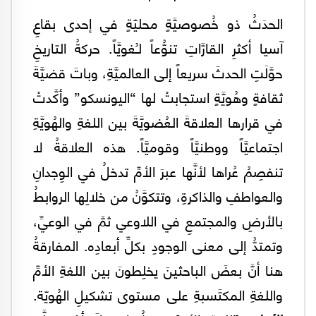
الحدَثُ ذو خُصوصيَّةٍ محليّةٍ في إحدى بقاعِ
آسيا أكثرِ القارَّاتِ تنوُّعاً لـُغويَّاً. حركةُ التاريخِ
حوَّلَتِ الحدثَ سريعاً إلى العالميَّةِ، وباتَ قضيَّةَ
ثقافةٍ وهُويَّةٍ استجابتْ لها “اليونسكو” وأكَّدتْ
في قرارها العلاقةَ العُضويَّةَ بين اللغةِ والهُويَّةِ
اجتماعيَّاً ووطنيَّاً وقوميَّاً. هذه العلاقةُ لا
تنفصِمُ عُراها لأنَّها عبرَ الأمِّ تدخلُ في الوِجدانِ
والعواطفِ والذاكرةِ، وتتكوَّنُ من خلالِها الروابطُ
بالأرضِ والمجتمعِ في اللاوعي ثمَّ في الوعيِّ،
وتمتدُّ إلى معنى الوجودِ بكلِّ أبعادِه. المفارقةُ
هنا أنَّ بعضَ الباحثينَ يخلِطونَ بين اللغةِ الأمِّ
واللغةِ المكتَسبةِ على مستوى تشكيلِ الهُويّة.