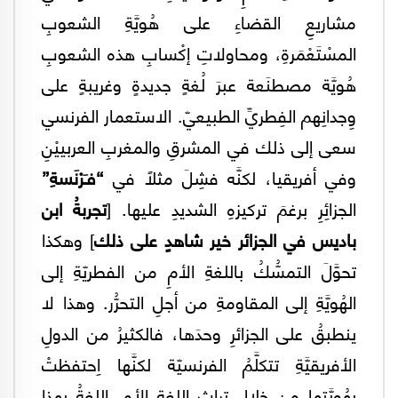
مشاريعِ القضاءِ على هُويَّةِ الشعوبِ
المسْتَعْمَرةِ، ومحاولاتِ إكْسابِ هذه الشعوبِ
هُويَّة مصطنَعة عبرَ لُغةٍ جديدةٍ وغريبةٍ على
وِجدانِهم الفِطريِّ الطبيعيّ. الاستعمار الفرنسي
سعى إلى ذلك في المشرقِ والمغربِ العربييْنِ
وفي أفريقيا، لكنَّه فشِلَ مثلاً في
“فـَرْنَسةِ”
الجزائِرِ برغمَ تركيزهِ الشديدِ عليها. [
تجربةُ ابن
باديس في الجزائر خير شاهدٍ على ذلك
] وهكذا
تحوَّلَ التمسُّكُ باللغةِ الأمِ من الفطريّةِ إلى
الهُويَّةِ إلى المقاومةِ من أجلِ التحرُّر. وهذا لا
ينطبقُ على الجزائرِ وحدَها، فالكثيرُ من الدولِ
الأفريقيَّةِ تتكلَّمُ الفرنسيّة لكنَّها اِحتفظتْ
بهُويَّتِها من خلالِ تراثِ اللغةِ الأم. اللغةُ بهذا