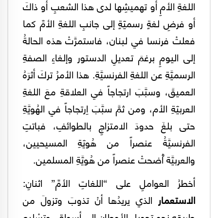
اللغةِ الأمِ أو تهميشِها لدى هذا الشعبِ أو ذاكَ
أو فرضِ لغةٍ رسميّةٍ إلى جانبِ اللغةِ الأمِّ كما
فعلتْ فرنسا في لبنان، فاستمرَّتْ هذه الحالةُ
إلى اليومِ برغمَ تعديلِ الدستور وإلغاءِ الصفةِ
الرسميَّةِ عن اللغةِ الفرنسيَّةِ. هذا الأمرُ تركَ أثرَهُ
العميقَ، وسبَّبَ ارتجاجاً في العلاقةِ معَ اللغةِ
العربيّةِ الأم، ومن ثمَّ سبَّبَ اِرتجاجاً في الهُويَّةِ
حتى بلغَ حدودَ الامتزاجِ بالطوائفِ، فباتتِ
الفرنسيَّةُ عنصراً من هُويّةِ المسيحيين،
والعربيَّة ُأضحتْ عنصراً من هُويَّةِ المسلمين.
أخطرُ العواملِ على “اللغاتِ الأمِّ” اثنانِ:
الاستعمار
الذي يريدُها أنْ تذوبَ وتزولَ من
طريقهِ نحو تحويلِ الأوطانِ إلى أسواقٍ، وتسْليعِ