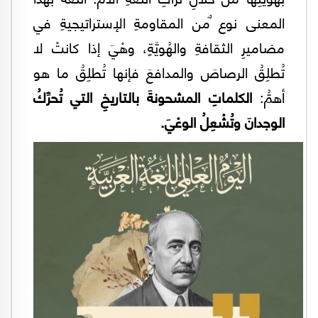
المعنى نوع ٌمن المقاومةِ الإستراتيجيةِ في
مضاميرِ الثقافةِ والهُويَّةٍ، وهْيَ إذا كانتْ لا
تُطلِقُ الرصاصَ والمدافعَ فإنها تُطلِقُ ما هو
أهمُّ:
الكلماتِ المشحونةَ بالتاريخِ التي تُحرِّكُ
الوجدانَ وتُشْعِلُ الوعْيَ.