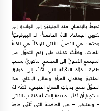
تحيطُ بالإنسانِ منذ الجَنينيَّةِ إلى الولادةِ إلى
تكوينِ الجَماعة. الأمُّ الحاضنةُ- لا البِيولوجيَّةُ
وحدَها- هي الأصلُ. الأنثى تاريخيَّاً هي ناقلةُ
اللغاتِ، وظلَّتْ كذلك على رَغمِ التحوُّلِ من
المجتمعِ الأنثويِّ إلى المجتمعِ الذكوريِّ بسببِ
طَفرةِ القوَّةِ الذَكَريَّةِ التي أدَّتْ إلى فوارقِ
المِلكيةِ وفقدانِ المرأةِ وسائلَ الإنتاج. هذا
التحوُّلُ صنعَ بداياتِ الصراعِ الطبقي، لكنَّه لمْ
يستطِعْ أنْ يُغيِّرَ الطبيعة َاِلبشريَّةِ فبَقيتِ الأنثى
– وستبقى – هي الحاضنةُ التي تُلبِّي حاجةَ