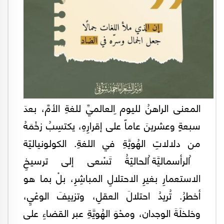
المعنى الراهنُ لليوم ِالعالميِّ للغةِ الأمِّ، بعدَ
سبعةٍ وعشرينَ عاماً على إقرارِهِ، يكتسِبُ زخْمَهُ
من دلالاتِ الهُويَّةِ في اللغةِ. الكولونياليّة
ُالرأسماليَّة ُالحاليّةُ تَسْعى إلى ترسيخِ
الاستعمارِ بغيرِ الاحتلالِ المباشِرِ، بلْ بما هو
أخطرُ. تُريدُ احتلالَ العقلِ، وتزييفَ الوعْيِ،
وخلخلَةَ الوجدان، ومحْوَ الهُويَّةِ عبر القضاءِ على