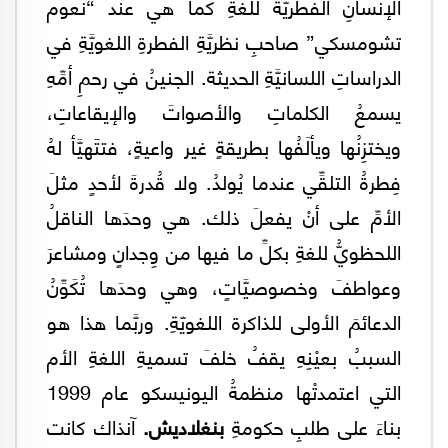
الإنسانِ الفطريَّةَ للّغةِ كما هي عند “نعوم
تشومسكي” صاحبِ نظريَّةِ الفطرةِ اللغويَّةِ في
الدراساتِ اللسانيَّةِ الحديثة. الجنينُ في رحمِ أمِّهِ
يسمعُ الكلماتِ والأصواتَ والإيقاعاتِ،
ويختزِنُها ويألَفُها بطريقةٍ غير واعيةٍ، فتتََهيَّأ لهُ
فِطرةُ التلقِّي عندما يُولدُ. ولا قُدرةَ لأحدٍ مثلَ
الأمِّ على أنْ يفعلَ ذلك. هي وحدَها الناقلُ
اللحظويُّ للغةِ بكلِّ ما فيها من وِجدانٍ ومشاعرَ
وعواطفَ وخصوصيَّاتٍ، وهي وحدَها تُكَوِّنُ
الدعائمَ الأولى للذاكرة اللغويّةِ. وربَّما هذا هو
السببُ بعيْنِهِ يقفُ خلفَ تسميةِ اللغةِ الأم
التي اعتمدتْها منظمةُ اليونيسكو عام 1999
بناءَ على طلبِ حكومةِ
بنغلاديش.
آنذاك كانت