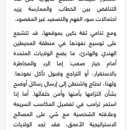
التناقض بين الخطاب والممارسة يزيد
احتمالات سوء الفهم والتصعيد غير المقصود.
ومع تنامي ثقة بكين بموقعها، قد تتشجع
على توسيع نفوذها في منطقة المحيطين
الهندي والهادئ، ما يضع الولايات المتحدة
أمام خيار صعب: إما الرد والمخاطرة
بالاستقرار، أو التراجع وقبول تآكل نفوذها.
ولهذا، تحتاج واشنطن إلى إرسال رسائل أوضح
بشأن التزامها بأمنها وأمن حلفائها. أما إذا
استمر ترامب في تفضيل المكاسب السريعة
وعلاقته الشخصية مع شي على المصالح
الاستراتيجية الأعمق، فقد تجد الولايات