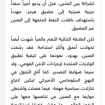
لشراكة بين البلدين، قبل أن يدعو أخيراً سفناً
حربية صينية إلى مضيق هرمز، مهدداً
باستهداف ناقلات النفط المتجهة إلى الصين
عبر المضيق.
لكن العلاقة الثنائية الأهم عالمياً شهدت أيضاً
تحولات أعمق وأكثر استدامة. فقد رسّخت
الصين، بهدوء، نفوذها على كيفية تطبيق
الولايات المتحدة لإجراءات الأمن القومي، ولا
سيما ضوابط التصدير. كما أتاح التحول في
النهج الدبلوماسي الأميركي لبكين انتزاع
تنازلات سياسية مهمة، فيما فصلت واشنطن
حوارها مع الصين عن تنافسها معها على
النفوذ العالمي، ما همّش قضايا استراتيجية