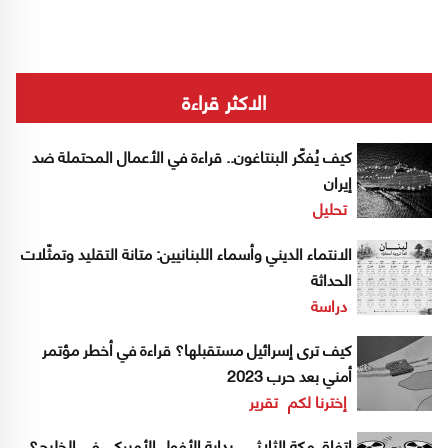
الاكثر قراءة
كيف يُفكّر البنتاغون.. قراءة في الأعمال المحتملة ضد
إيران
تحليل
الانتماء الديني وأسماء اللبنانيين: متانة التقليد وتمثّلات
الحداثة
دراسة
كيف ترى إسرائيل مستقبلها؟ قراءة في أخطر مؤتمر
أمني بعد حرب 2023
إخترنا لكم
تقرير
اتفاق مكة الثلاثي.. بداية الأفول الأميركي في الخليج؟