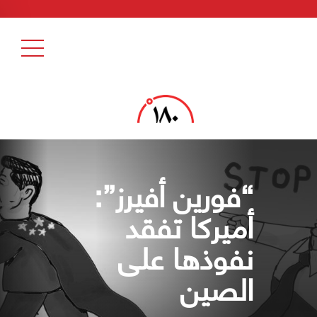
“فورين أفيرز”:
أميركا تفقد
نفوذها على
الصين