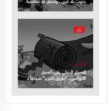
جنوبٌ بلا قرى.. واتفاقٌ بلا محاسبة
رأي
رانيا حتّي
الصراع الدولي على العمق
الأوراسي.. “طريق الحرير” نموذجاً