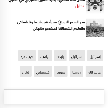
تحليل
فجر العصر النوويّ: سيرةُ هيروشيما وناغاساكي..
والعلوم الشيطانيّة لمشروع مانهاتن
إسرائيل
اسرائيل
بايدن
ترامب
حرب غزة
حزب الله
روسيا
سوريا
فلسطين
لبنان