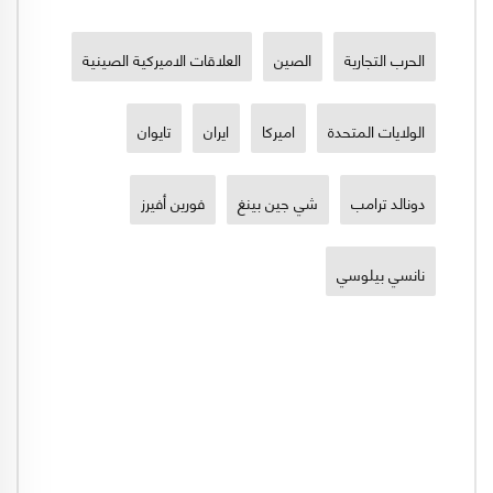
الحرب التجارية
الصين
العلاقات الاميركية الصينية
الولايات المتحدة
اميركا
ايران
تايوان
دونالد ترامب
شي جين بينغ
فورين أفيرز
نانسي بيلوسي