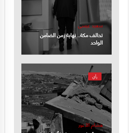
سعيد عيسى
تحالف مكة.. نهاية زمن الضامن
الواحد
رأي
هشام الأعور