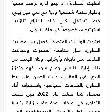
انقلبت المعادلة؛ إذ تبدو إدارة ترامب معنية
بإظهار علاقة شخصية ودية مع شي جين بينغ،
فيما تستغل بكين ذلك لانتزاع تنازلات
استراتيجية، خصوصاً في ملف تايوان.
اعتادت الولايات المتحدة الفصل بين مجالات
التعاون، مثل مكافحة المخدرات ومجالات
الخلاف مثل تايوان وأوكرانيا. وكان الهدف من
ذلك إدارة التنافس ومنع سوء الفهم وتعزيز
الردع. في المقابل، دأبت الصين على ربط
التعاون بالخلافات السياسية واستخدامه أداة
ضغط، كما فعلت عام 2022 حين علّقت
التعاون في ملفات عدة عقب زيارة رئيسة
مجلس النواب الأميركي الديموقراطية نانسي