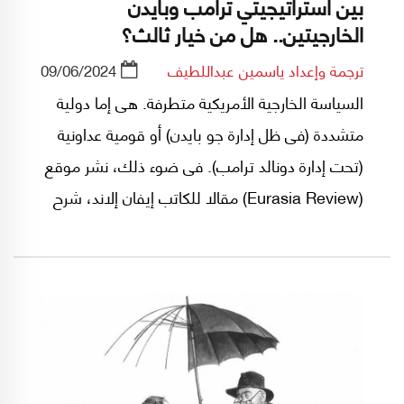
بين استراتيجيتي ترامب وبايدن
الخارجيتين.. هل من خيار ثالث؟
ترجمة وإعداد ياسمين عبداللطيف
09/06/2024
السياسة الخارجية الأمريكية متطرفة. هى إما دولية
متشددة (فى ظل إدارة جو بايدن) أو قومية عداونية
(تحت إدارة دونالد ترامب). فى ضوء ذلك، نشر موقع
(Eurasia Review) مقالا للكاتب إيفان إلاند، شرح
فيه الاستراتيجيتين بالتفصيل، ورسم طريقا ثالثا
للسياسة الخارجية نصح الولايات المتحدة بالسير فيه،
إذا أرادت ألا تواجه انحدارا شهدته العديد من
الإمبراطوريات السابقة.