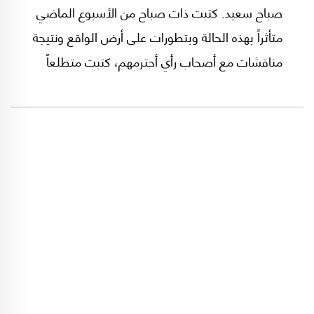
صباح سعيد. كتبت ذات صباح من الأسبوع الماضي
متأثراً بهذه الحالة وبتطورات على أرض الواقع ونتيجة
مناقشات مع أصحاب رأي أحترمهم، كتبت متطلعاً
إلى نهاية قريبة لحرب دائرة بين العالم الغربي وروسيا
على أرض أوكرانيا وبشعبها.