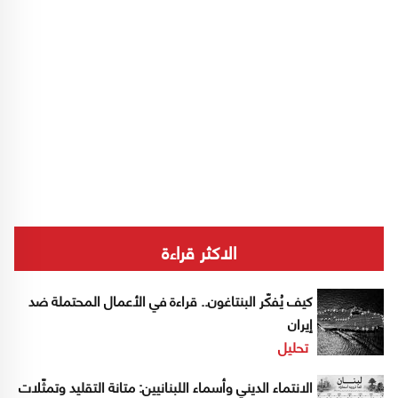
الاكثر قراءة
كيف يُفكّر البنتاغون.. قراءة في الأعمال المحتملة ضد
إيران
تحليل
الانتماء الديني وأسماء اللبنانيين: متانة التقليد وتمثّلات