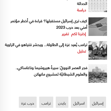
الحداثة
دراسة
كيف ترى إسرائيل مستقبلها؟ قراءة في أخطر مؤتمر
أمني بعد حرب 2023
إخترنا لكم
تقرير
ترامب يُعيد غزة إلى الطاولة... ويحشر نتنياهو في الزاوية
تحليل
فجر العصر النوويّ: سيرةُ هيروشيما وناغاساكي..
والعلوم الشيطانيّة لمشروع مانهاتن
إسرائيل
اسرائيل
بايدن
ترامب
حرب غزة