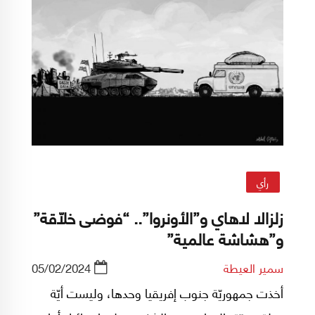
رأي
زلزالا لاهاي و”الأونروا”.. “فوضى خلّاقة”
و”هشاشة عالمية”
سمير العيطة
05/02/2024
أخذت جمهوريّة جنوب إفريقيا وحدها، وليست أيّة