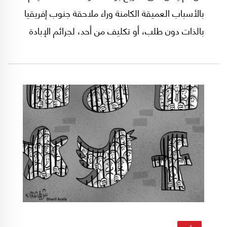
بالأسباب العميقة الكامنة وراء ملاحقة جنوب إفريقيا
بالذات دون طلب، أو تكليف من أحد، لجرائم الإبادة
الجماعية، التى يتعرض لها الفلسطينيون فى غزة.
إرث التاريخ ماثل فى مشاهد محكمة العدل الدولية.