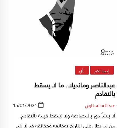
إخترنا لكم
رأي
عبدالناصر ومانديلا.. ما لا يسقط
بالتقادم
عبدالله السناوي
15/01/2024
لا ينشأ دور بالمصادفة ولا تسقط قيمة بالتقادم.
من لم يطل على التاريخ بوقائعه وحقائقه قد لا يلم