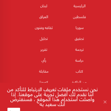
الرئيسية
لبنان
فلسطين
العراق
سوريا
ثقافه وفنون
تحقيق
تحليل
ترجمة
تقرير
دراسة
رأي
كتاب
مقابلة
من الذاكرة
كورونا
نحن نستخدم ملفات تعريف الارتباط للتأكد من
أننا نقدم لك أفضل تجربة على موقعنا. إذا
واصلت استخدام هذا الموقع ، فسنفترض
أنك سعيد به