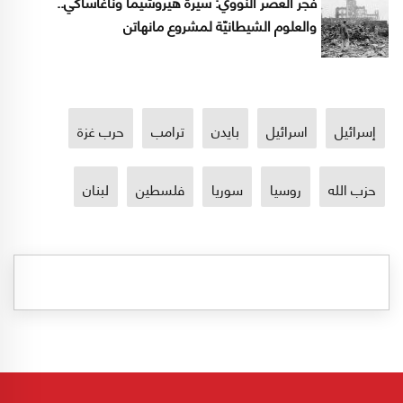
فجر العصر النوويّ: سيرةُ هيروشيما وناغاساكي..
والعلوم الشيطانيّة لمشروع مانهاتن
إسرائيل
اسرائيل
بايدن
ترامب
حرب غزة
حزب الله
روسيا
سوريا
فلسطين
لبنان